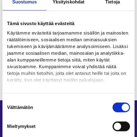
Suostumus
Yksityiskohdat
Tietoja
Hyödyllisiä linkkejä
Tämä sivusto käyttää evästeitä
Suomen Taideterapiayhdistys ry ⁠
Käytämme evästeitä tarjoamamme sisällön ja mainosten
räätälöimiseen, sosiaalisen median ominaisuuksien
tukemiseen ja kävijämäärämme analysoimiseen. Lisäksi
Ammattialat
jaamme sosiaalisen median, mainosalan ja analytiikka-
alan kumppaneillemme tietoja siitä, miten käytät
Terveydenhuolto
sivustoamme. Kumppanimme voivat yhdistää näitä
tietoja muihin tietoihin, joita olet antanut heille tai joita on
kerätty, kun olet käyttänyt heidän palvelujaan.
Löydät tietoa evästeiden käyttötarkoituksista
Yksityiskohdat-välilehdeltä.
Suostumuksen
Lue tarkemmin
Välttämätön
valinta
Oikopolut
Evästeet
Tietosuoja ja henkilötietojen käsittely
Asiointi
Mieltymykset
Oma työpolku