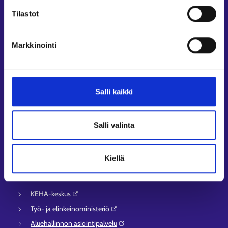
Työnhakuprofiili
Tilastot
Avoimet työpaikat
Tietoa muilla kielillä
Markkinointi
Asiakaspalvelu
Työllisyysalueiden yhteystiedot
Salli kaikki
Sähköisen asioinnin tuki
Työttömyysturvaneuvonta
Yritys- ja työnantaja-asiakkaan neuvontapalvelut
Salli valinta
Asiointi- ja Oma työpolku -osioiden ohjeet
Tuki ja palaute
Kiellä
Muualla verkossa
KEHA-keskus⁠
Työ- ja elinkeinoministeriö⁠
Aluehallinnon asiointipalvelu⁠