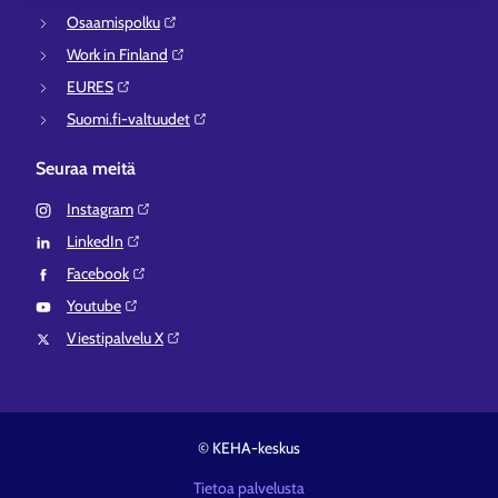
Osaamispolku⁠
Work in Finland⁠
EURES⁠
Suomi.fi-valtuudet⁠
Seuraa meitä
Instagram⁠
LinkedIn⁠
Facebook⁠
Youtube⁠
Viestipalvelu X⁠
© KEHA-keskus
Tietoa palvelusta