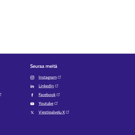
Seuraa meitä
Instagram⁠
LinkedIn⁠
Facebook⁠
Youtube⁠
Viestipalvelu X⁠