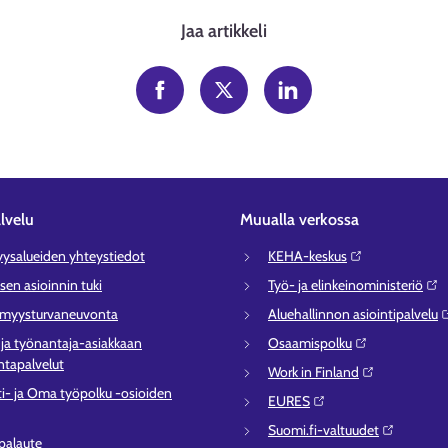
Jaa artikkeli
lvelu
Muualla verkossa
syysalueiden yhteystiedot
KEHA-keskus⁠
sen asioinnin tuki
Työ- ja elinkeinoministeriö⁠
ömyysturvaneuvonta
Aluehallinnon asiointipalvelu⁠
- ja työnantaja-asiakkaan
Osaamispolku⁠
tapalvelut
Work in Finland⁠
ti- ja Oma työpolku -osioiden
EURES⁠
Suomi.fi-valtuudet⁠
 palaute