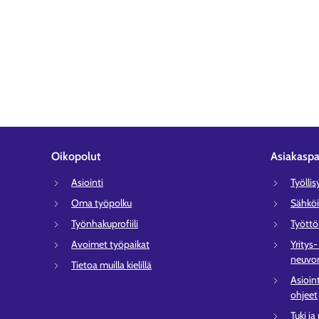
Oikopolut
Asiakaspa
Asiointi
Työlli
Oma työpolku
Sähköi
Työnhakuprofiili
Tyött
Avoimet työpaikat
Yritys
neuvon
Tietoa muilla kielillä
Asioin
ohjeet
Tuki ja