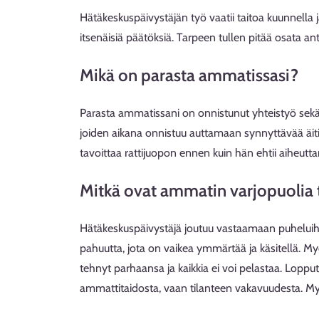
Hätäkeskuspäivystäjän työ vaatii taitoa kuunnella
itsenäisiä päätöksiä. Tarpeen tullen pitää osata ant
Mikä on parasta ammatissasi?
Parasta ammatissani on onnistunut yhteistyö sekä 
joiden aikana onnistuu auttamaan synnyttävää äitiä
tavoittaa rattijuopon ennen kuin hän ehtii aiheut
Mitkä ovat ammatin varjopuolia t
Hätäkeskuspäivystäjä joutuu vastaamaan puheluihin
pahuutta, jota on vaikea ymmärtää ja käsitellä. Myös
tehnyt parhaansa ja kaikkia ei voi pelastaa. Loppu
ammattitaidosta, vaan tilanteen vakavuudesta. Myö