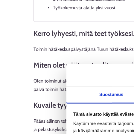
Työkokemusta alalta yksi vuosi.
Kerro lyhyesti, mitä teet työksesi
Toimin hätäkeskuspäivystäjänä Turun hätäkeskukses
Miten olet päätynyt valitsemaas
Olen toiminut aiemmin sairaanhoitajana ja lähihoit
päivä toimin hätäkeskuspäivystäjänä.
Suostumus
Kuvaile tyypillistä työpäivääsi tai
Tämä sivusto käyttää eväste
Pääasiallinen tehtäväni on puheluihin vastaaminen 
Käytämme evästeitä tarjoama
ja pelastusyksiköille. Työpäivät ovat hyvin erilaisia,
ja kävijämäärämme analysoim