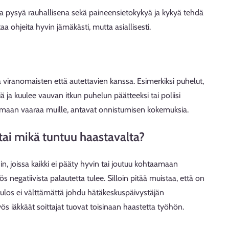
 ja pysyä rauhallisena sekä paineensietokykyä ja kykyä tehdä
aa ohjeita hyvin jämäkästi, mutta asiallisesti.
viranomaisten että autettavien kanssa. Esimerkiksi puhelut,
 ja kuulee vauvan itkun puhelun päätteeksi tai poliisi
tamaan vaaraa muille, antavat onnistumisen kokemuksia.
ai mikä tuntuu haastavalta?
, joissa kaikki ei pääty hyvin tai joutuu kohtaamaan
 negatiivista palautetta tulee. Silloin pitää muistaa, että on
tulos ei välttämättä johdu hätäkeskuspäivystäjän
s iäkkäät soittajat tuovat toisinaan haastetta työhön.