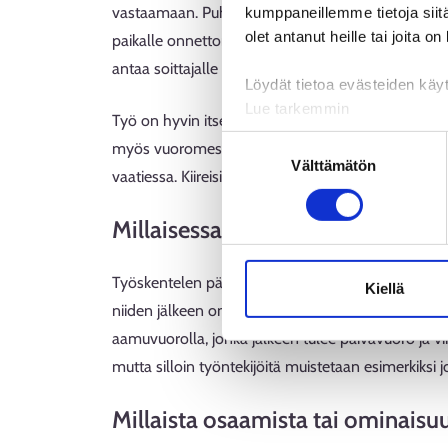
vastaamaan. Puhelu voi tulla esimerkiksi henkilöltä
kumppaneillemme tietoja siitä
olet antanut heille tai joita o
paikalle onnettomuustilanteeseen auttamaan. Minu
antaa soittajalle ohjeita, miten tilanteessa toimitaa
Löydät tietoa evästeiden käyt
Lue tarkemmin
Työ on hyvin itsenäistä, mutta en ole työpaikalla 
Evästeet
Suostumuksen
myös vuoromestari, ylipäivystäjät ja muut hätäkesk
Tietosuoja ja henkilötietoje
Välttämätön
valinta
vaatiessa. Kiireisinä päivinä ei juuri ehdi jutella ty
Millaisessa työympäristössä tai m
Työskentelen päivystyssalissa, ja työvuoroni kestä
Kiellä
niiden jälkeen on niin kutsuttu nukkumispäivä ja 
aamuvuorolla, jonka jälkeen tulee päivävuoro ja v
mutta silloin työntekijöitä muistetaan esimerkiksi j
Millaista osaamista tai ominais