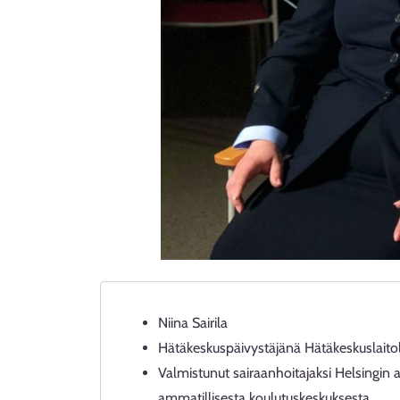
Niina Sairila
Hätäkeskuspäivystäjänä Hätäkeskuslaitol
Valmistunut sairaanhoitajaksi Helsingin 
ammatillisesta koulutuskeskuksesta.