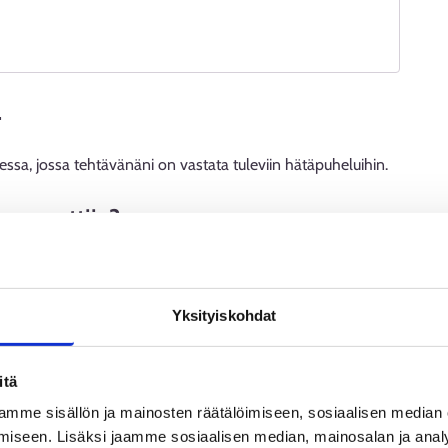
.
sa, jossa tehtävänäni on vastata tuleviin hätäpuheluihin.
i ammattiin?
ajana, mutta minulla on aina ollut haave, että vielä joku
Yksityiskohdat
 työviikkoasi.
itä
ja hätätilanteesta ilmoittaminen tarvittaville viranomaisille
mme sisällön ja mainosten räätälöimiseen, sosiaalisen median
 sillä koskaan ei voi tietää millaisiin puheluihin joutuu
iseen. Lisäksi jaamme sosiaalisen median, mainosalan ja analy