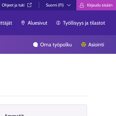
Ohjeet ja tuki⁠
Suomi (FI)
Kirjaudu sisään
Valitse kieli.
Välj språk.
Choose lan
ttäjät
Aluesivut
Työllisyys ja tilastot
Oma työpolku
Asiointi