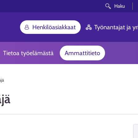
Haku
Henkilöasiakkaat
Työnantajat ja yri
Tietoa työelämästä
Ammattitieto
äjä
jä