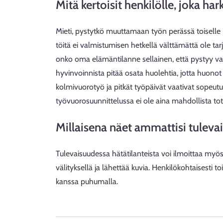
Mitä kertoisit henkilölle, joka h
Mieti, pystytkö muuttamaan työn perässä toiselle 
töitä ei valmistumisen hetkellä välttämättä ole t
onko oma elämäntilanne sellainen, että pystyy va
hyvinvoinnista pitää osata huolehtia, jotta huonot
kolmivuorotyö ja pitkät työpäivät vaativat sopeu
työvuorosuunnittelussa ei ole aina mahdollista tote
Millaisena näet ammattisi tulev
Tulevaisuudessa hätätilanteista voi ilmoittaa myös v
välityksellä ja lähettää kuvia. Henkilökohtaisesti t
kanssa puhumalla.