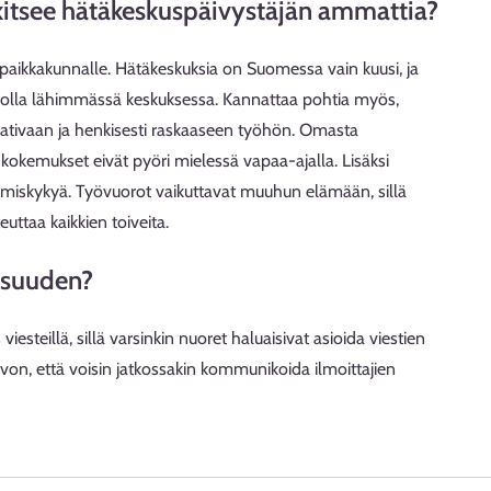
arkitsee hätäkeskuspäivystäjän ammattia?
paikkakunnalle. Hätäkeskuksia on Suomessa vain kuusi, ja
arjolla lähimmässä keskuksessa. Kannattaa pohtia myös,
ativaan ja henkisesti raskaaseen työhön. Omasta
 kokemukset eivät pyöri mielessä vapaa-ajalla. Lisäksi
tumiskykyä. Työvuorot vaikuttavat muuhun elämään, sillä
uttaa kaikkien toiveita.
aisuuden?
iesteillä, sillä varsinkin nuoret haluaisivat asioida viestien
oivon, että voisin jatkossakin kommunikoida ilmoittajien