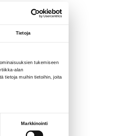
 Lassi Leppäsen pitämässä
rittäjyyttä kohtaan voimistuu ja
Tietoja
 ominaisuuksien tukemiseen
tiikka-alan
ietoja muihin tietoihin, joita
ti
Markkinointi
 ilmoittautumisesta.