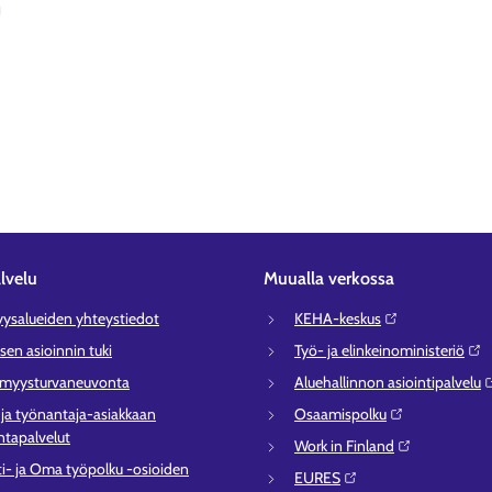
lvelu
Muualla verkossa
syysalueiden yhteystiedot
KEHA-keskus⁠
sen asioinnin tuki
Työ- ja elinkeinoministeriö⁠
ömyysturvaneuvonta
Aluehallinnon asiointipalvelu⁠
- ja työnantaja-asiakkaan
Osaamispolku⁠
tapalvelut
Work in Finland⁠
ti- ja Oma työpolku -osioiden
EURES⁠