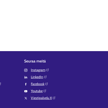
Seuraa meitä
Instagram⁠
LinkedIn⁠
Facebook⁠
Youtube⁠
Viestipalvelu X⁠