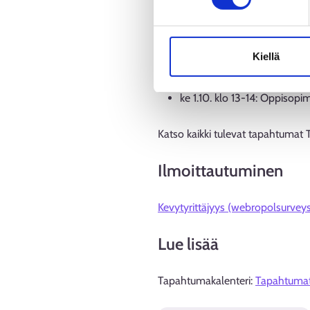
Syksyn tulevat duunik
Kiellä
ke 10.9. klo 13-14: Yritysrahoit
ke 1.10. klo 10-11: Oppisopim
ke 1.10. klo 13-14: Oppisopi
Katso kaikki tulevat tapahtumat
Ilmoittautuminen
Kevytyrittäjyys (webropolsurvey
Lue lisää
Tapahtumakalenteri:
Tapahtumat 