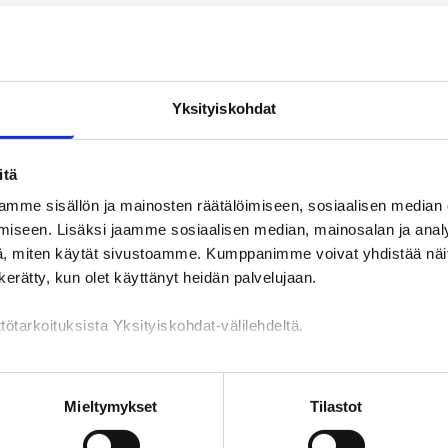
tä OP-kevytyrittäjyyden asiantuntijan ja liiketoiminnan kehittäjän
n lisääntyminen koskettaa meitä jokaista, jonka vuoksi kiinnostus y
Yksityiskohdat
lisääntyy.
itä
mme sisällön ja mainosten räätälöimiseen, sosiaalisen median
iseen. Lisäksi jaamme sosiaalisen median, mainosalan ja analy
öllistäminen tällä hetkellä
, miten käytät sivustoamme. Kumppanimme voivat yhdistää näitä t
uhteessa muihin laskutuspalveluihin
n kerätty, kun olet käyttänyt heidän palvelujaan.
at hyödyt toimeksiantajalle ja laskuttajalle
 huomioon ja kuinka aloittaa yritystoiminta mahdollisimman kevyes
tötarkoituksista Yksityiskohdat-välilehdeltä.
ta.
n käsittely
Mieltymykset
Tilastot
evan linkin kautta, jonka jälkeen saat sähköpostiisi vahvistusviestin