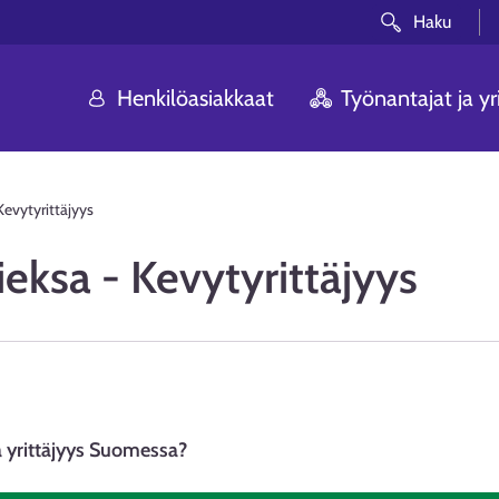
Haku
Henkilöasiakkaat
Työnantajat ja yri
Kevytyrittäjyys
ieksa - Kevytyrittäjyys
a yrittäjyys Suomessa?