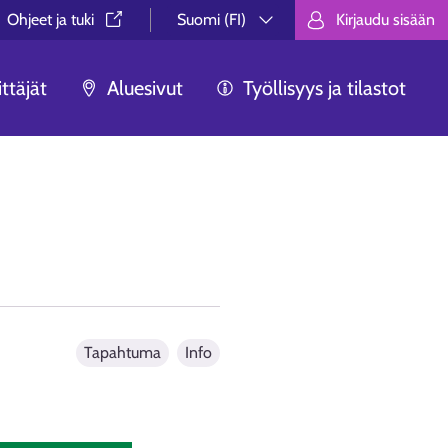
Ohjeet ja tuki⁠
Suomi (FI)
Kirjaudu sisään
Valitse kieli.
Välj språk.
Choose lan
ttäjät
Aluesivut
Työllisyys ja tilastot
Tapahtuma
Info