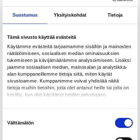
vuodessa. Opinnot pystyi suorittamaan todella joustavasti
Porin yliopistokeskuksella monimuoto-opintoina.
Suostumus
Yksityiskohdat
Tietoja
Helen on ollut mahtava näköalapaikka energia-alan
murroksessa, mutta antanut myös jatkuvasti mahdollisuuksia
Tämä sivusto käyttää evästeitä
kasvaa ja kehittyä ammatillisesti. Olen päässyt vetämään
Käytämme evästeitä tarjoamamme sisällön ja mainosten
tutkimushankkeita, niin Helenin omia kuin vastaamaan
räätälöimiseen, sosiaalisen median ominaisuuksien
Suomen kokonaisuuksista laajemmissa EU-hankkeissa,
tukemiseen ja kävijämäärämme analysoimiseen. Lisäksi
tekemään tuotekehitystä ja kaupallistamaan
jaamme sosiaalisen median, mainosalan ja analytiikka-
sähkövarastotuotteita ja -palveluita. Palveluliiketoiminnan
alan kumppaneillemme tietoja siitä, miten käytät
kasvava asema bisneksessä on saanut minut kiinnostumaan
sivustoamme. Kumppanimme voivat yhdistää näitä
tietoja muihin tietoihin, joita olet antanut heille tai joita on
myös insinöörille hieman epätyypillisesti ratkaisun sijaan
kerätty, kun olet käyttänyt heidän palvelujaan.
aidosti asiakkaan ongelmista. Ennen tämänhetkistä
liiketoiminnan kehityspäällikön rooliani olin pari vuotta
Löydät tietoa evästeiden käyttötarkoituksista
liiketoimintamuotoilijana Helenin uusien palveluiden
Yksityiskohdat-välilehdeltä.
Suostumuksen
kehityksessä, jossa pääsin opiskelemaan myös design
Lue tarkemmin
Välttämätön
valinta
thinkingin menetelmiä. Hyödynnän sekä yliopisto-opintojeni
Evästeet
oppeja että Helenin monipuolisten
Tietosuoja ja henkilötietojen käsittely