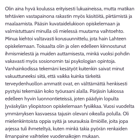
Olin aina hyvä koulussa erityisesti lukuaineissa, mutta matikan
tehtävien vastapainona rakastin myös käsitöitä, piirtämistä ja
maalaamista. Pääsin kuvataidelukioon opiskelemaan ja
valmistuttuani minulla oli mielessä muutama vaihtoehto.
Minua kiehtoi valtavasti korusuunnittelu, jota hain Lahteen
opiskelemaan. Toisaalta olin ja olen edelleen kiinnostunut
ihmismielestä ja muiden auttamisesta, minkä vuoksi pohdin
vakavasti myös sosionomin tai psykologian opintoja.
Vanhainkodissa tekemäni kesätyöt kuitenkin saivat minut
vakuuttuneeksi siitä, että vaikka kuinka tärkeitä
terveydenhuollon ammatit ovat, en välttämättä henkisesti
pystyisi tekemään koko työuraani alalla. Pärjäsin lukiossa
edelleen hyvin luonnontieteissä, joten päädyin lopulta
Jyväskylän yliopistoon opiskelemaan fysiikkaa. Vuosi vuodelta
ymmärryksen kasvaessa tajusin olevani oikealla polulla. Oli
mielenkiintoista oppia syitä ja seurauksia ilmiöille, joita jopa
arjessa tuli ihmeteltyä, kuten minkä takia pyörän renkaiden
ilmanpaine vaihtelee vuodenaikojen mukaan.