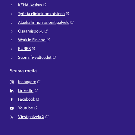
KEHA-keskus⁠
Työ- ja elinkeinoministeriö⁠
Aluehallinnon asiointipalvelu⁠
Osaamispolku⁠
Work in Finland⁠
EURES⁠
Suomi.fi-valtuudet⁠
Seuraa meitä
Instagram⁠
LinkedIn⁠
Facebook⁠
Youtube⁠
Viestipalvelu X⁠