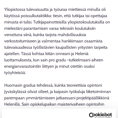
Yliopistossa tulevaisuutta ja työuraa miettiessä minulla oli
käytössä poissulkutaktiikka: tiesin, että tutkijaa tai opettajaa
minusta ei tulisi. Tutkijapainotteisilla yliopistokoulutuksilla on
mielestäni parantamisen varaa teknisiin koulutuksiin
verrattuna siinä, kuinka tarjota mahdollisuuksia
verkostoitumiseen ja valmentaa hankkimaan osaamista
tulevaisuudessa työllistävien kaupallisten yritysten tarpeita
ajatellen. Tässä kohtaa kiitän onneani ja Heleniä
luottamuksesta, kun sain pro gradu -tutkielmaani aiheen
energianvarastointiin liittyen ja minut otettiin osaksi
työyhteisöä.
Huomasin gradua tehdessä, kuinka teoreettisia opintoni
Jyväskylässä olivat olleet, ja kaipasin työkaluja liiketoiminnan
parempaan ymmärtämiseen jatkaessani projektipäällikkönä
Helenillä. Sain opiskelupaikan maisterivaiheen opintoihin
Tampereen yliopistoon, jossa suoritin tuotantotalouden ja
ohjelmistoliiketoiminnan opinnot työn ohessa kolmessa