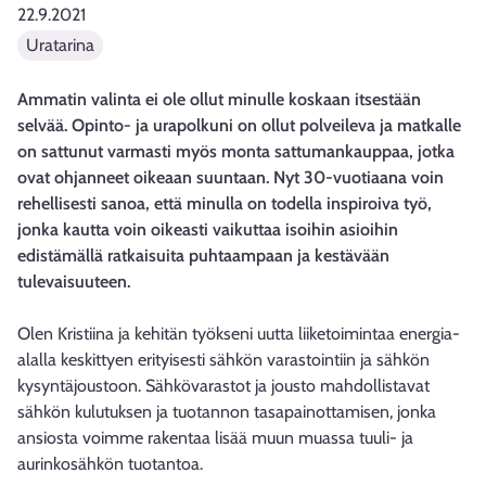
22.9.2021
Uratarina
Ammatin valinta ei ole ollut minulle koskaan itsestään
selvää. Opinto- ja urapolkuni on ollut polveileva ja matkalle
on sattunut varmasti myös monta sattumankauppaa, jotka
ovat ohjanneet oikeaan suuntaan. Nyt 30-vuotiaana voin
rehellisesti sanoa, että minulla on todella inspiroiva työ,
jonka kautta voin oikeasti vaikuttaa isoihin asioihin
edistämällä ratkaisuita puhtaampaan ja kestävään
tulevaisuuteen.
Olen Kristiina ja kehitän työkseni uutta liiketoimintaa energia-
alalla keskittyen erityisesti sähkön varastointiin ja sähkön
kysyntäjoustoon. Sähkövarastot ja jousto mahdollistavat
sähkön kulutuksen ja tuotannon tasapainottamisen, jonka
ansiosta voimme rakentaa lisää muun muassa tuuli- ja
aurinkosähkön tuotantoa.