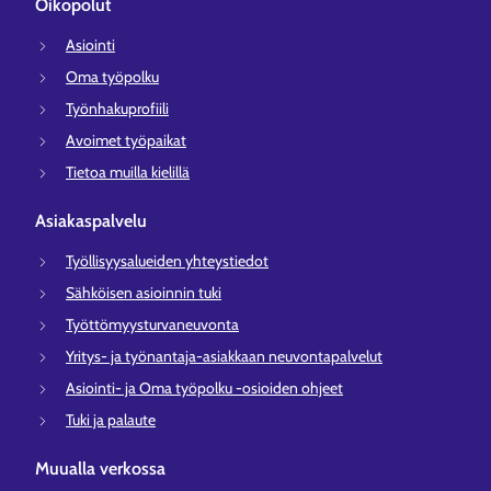
Oikopolut
Asiointi
Oma työpolku
Työnhakuprofiili
Avoimet työpaikat
Tietoa muilla kielillä
Asiakaspalvelu
Työllisyysalueiden yhteystiedot
Sähköisen asioinnin tuki
Työttömyysturvaneuvonta
Yritys- ja työnantaja-asiakkaan neuvontapalvelut
Asiointi- ja Oma työpolku -osioiden ohjeet
Tuki ja palaute
Muualla verkossa