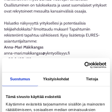
Osallistuminen on tuloksekasta ja useat suomalaiset yritykset
ovat rekrytoineet messuilta kansainvälisiä osaajia.
Haluatko näkyvyyttä yrityksellesi ja potentiaalisia
tekijäehdokkaita? Ilmoittaudu mukaan! Tapahtumiin
rekisteröinti tapahtuu sähköisesti. Kysy lisätietoja EURES-
asiantuntijaltamme:
Anna-Mari Mäkikangas
anna-mari.makikangas@ykntyollisyys.fi
p. 08 8407 428
European Job Days -tapahtumat järjestää EURES, Euroopan
työvoimapalvelujen verkosto ja Euroopan komissio.
Suostumus
Yksityiskohdat
Tietoja
EURES-toiminta apuna kansainvälisessä
rekrytoinnissa
Tämä sivusto käyttää evästeitä
Käytämme evästeitä tarjoamamme sisällön ja mainosten
räätälöimiseen, sosiaalisen median ominaisuuksien
YKN-työllisyysalueen EURES- ja kansainvälisen