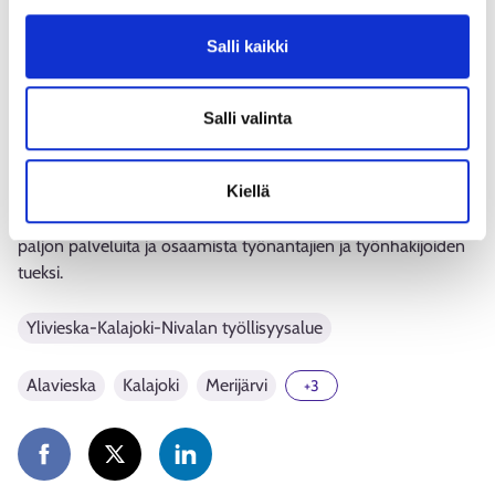
Mikä on EURES?
Salli kaikki
EURES (European Employment Services) on kattava
eurooppalainen työnvälitysverkosto ja laadukas julkinen
Salli valinta
palvelu. EU-kansalaisten rekrytointi on helppoa, sillä
työntekijöiden kulku on avointa ja työlupia ei tarvita. Palvelun
Kiellä
tavoite on selkeä: auttaa työnantajia etsimään parhaat osaajat
ja työntekijöitä löytämään unelmatyöpaikan. Verkosto tarjoaa
paljon palveluita ja osaamista työnantajien ja työnhakijoiden
tueksi.
Ylivieska-Kalajoki-Nivalan työllisyysalue
Alavieska
Kalajoki
Merijärvi
+3