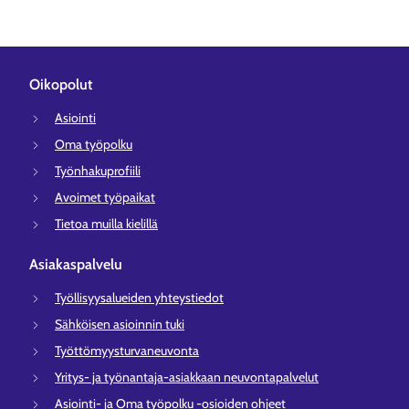
Oikopolut
Asiointi
Oma työpolku
Työnhakuprofiili
Avoimet työpaikat
Tietoa muilla kielillä
Asiakaspalvelu
Työllisyysalueiden yhteystiedot
Sähköisen asioinnin tuki
Työttömyysturvaneuvonta
Yritys- ja työnantaja-asiakkaan neuvontapalvelut
Asiointi- ja Oma työpolku -osioiden ohjeet