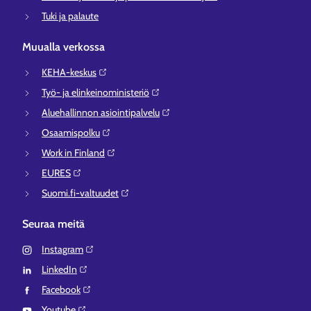
Tuki ja palaute
Muualla verkossa
KEHA-keskus⁠
Työ- ja elinkeinoministeriö⁠
Aluehallinnon asiointipalvelu⁠
Osaamispolku⁠
Work in Finland⁠
EURES⁠
Suomi.fi-valtuudet⁠
Seuraa meitä
Instagram⁠
LinkedIn⁠
Facebook⁠
Youtube⁠