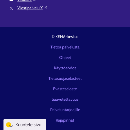
Viestipalvelu X⁠
© KEHA-keskus
Tietoa palvelusta
Ohjeet
Käyttöehdot
Tietosuojaselosteet
Evästeseloste
Saavutettavuus
Palveluntarjoajille
Rajapinnat
Kuuntele sivu