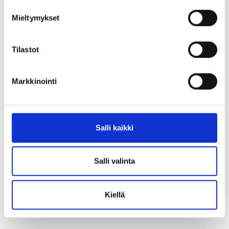
sekä keväällä koottua asiantuntijatietoa.
Tietosuoja ja henkilötietojen käsittely
Mieltymykset
Aiheesta muualla
Tilastot
Tiedote: Pohjois-Pohjanmaan ja Kainuun talouden ja
työmarkkinoiden näkymissä edelleen epävarmuutta (sttinfo.fi)
Markkinointi
Alueelliset kehitysnäkymät. Kevät 2026. -raportti (doria.fi)
Oulun seudun työllisyysalue
Raahen työllisyysalue
Salli kaikki
Ylivieska-Kalajoki-Nivalan työllisyysalue
Salli valinta
Alavieska
Haapajärvi
Haapavesi
+25
Kiellä