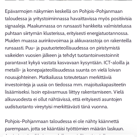
Epävarmojen näkymien keskellä on Pohjois-Pohjanmaan
taloudessa ja yritystoiminnassa havaittavissa myös positiivisia
signaaleja. Maakunnassa on runsaasti hankkeita valmistelussa
puhtaan siirtymän klusterissa, erityisesti energiatuotannossa.
Muiden muassa aurinkovoimaa ja akkuvarastoja on rakenteilla
runsaasti. Puu- ja puutuoteteollisuudessa on piristymistä
vaikeiden vuosien jälkeen ja tehdyt tuotantoinvestoinnit
parantavat kykyä vastata kasvavaan kysyntään. ICT-aloilla ja
metalli- ja konepajateollisuudessa suunta on vielä loivan
nousujohteinen. Matkailussa toteutetaan merkittäviä
investointeja ja uusia on tiedossa mm. majoituskapasiteetin
lisäämiseksi. Isoin epävarmuus liittyy rakentamiseen. Vielä
alkuvuodesta ei ollut nähtävissä, että erityisesti asuntojen
uudistuotanto vireytyisi merkittävästi tänä vuonna.
Pohjois-Pohjanmaan taloudessa ei ole nähty käännettä
parempaan, jotta se kääntäisi työttömien määrän laskuun.
Avoimia työpaikkoja on edelleen rajallisesti tarjolla.