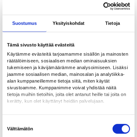
Työttömyysaste vaihtelee huomattavasti kunnittain Pohjois-
Pohjanmaalla. Oulun osuus työttömien määrä kasvusta on
huomattava. Pitkittynyt matalasuhdanne kasvattaa
Suostumus
Yksityiskohdat
Tietoja
rakennetyöttömien määrää. Työvoiman saatavuus on
helpottanut aiemmasta, vaikka tekijäpulaa esiintyy edelleen.
Vapaan työvoiman määrä on työmarkkinoilla lisääntynyt –
Tämä sivusto käyttää evästeitä
toisaalta rekrytoinneissa tahti ei ole yhtä kiihkeä kuin
Käytämme evästeitä tarjoamamme sisällön ja mainosten
nousukaudella. Useissa ammattiryhmissä tilanne on pääosin
räätälöimiseen, sosiaalisen median ominaisuuksien
tasapainossa.
tukemiseen ja kävijämäärämme analysoimiseen. Lisäksi
jaamme sosiaalisen median, mainosalan ja analytiikka-
alan kumppaneillemme tietoja siitä, miten käytät
sivustoamme. Kumppanimme voivat yhdistää näitä
KEHA-keskuksen 6.5.2026 julkistama ”Alueelliset
tietoja muihin tietoihin, joita olet antanut heille tai joita on
kerätty, kun olet käyttänyt heidän palvelujaan.
kehitysnäkymät” -raportti sisältää Pohjois-Suomen
elinvoimakeskuksen laatiman katsauksen alueen
Löydät tietoa evästeiden käyttötarkoituksista
päätoimialojen ja työmarkkinoiden tilanteesta ja näkymistä
Yksityiskohdat-välilehdeltä.
Suostumuksen
Pohjois-Pohjanmaalla ja Kainuussa. Katsauksen valmistelussa
Lue tarkemmin
Välttämätön
valinta
hyödynnetään mm. tilastoja, talous- ja suhdanneraportteja
Evästeet