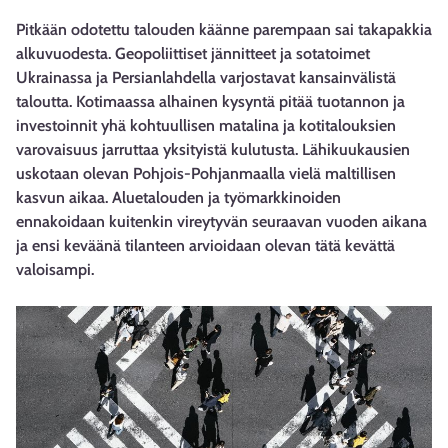
Pitkään odotettu talouden käänne parempaan sai takapakkia
alkuvuodesta. Geopoliittiset jännitteet ja sotatoimet
Ukrainassa ja Persianlahdella varjostavat kansainvälistä
taloutta. Kotimaassa alhainen kysyntä pitää tuotannon ja
investoinnit yhä kohtuullisen matalina ja kotitalouksien
varovaisuus jarruttaa yksityistä kulutusta. Lähikuukausien
uskotaan olevan Pohjois-Pohjanmaalla vielä maltillisen
kasvun aikaa. Aluetalouden ja työmarkkinoiden
ennakoidaan kuitenkin vireytyvän seuraavan vuoden aikana
ja ensi keväänä tilanteen arvioidaan olevan tätä kevättä
valoisampi.