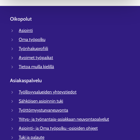
Oikopolut
Asiointi
Oma työpolku
Työnhakuprofiili
Avoimet työpaikat
Tietoa muilla kielillä
Asiakaspalvelu
Työllisyysalueiden yhteystiedot
Sähköisen asioinnin tuki
Työttömyysturvaneuvonta
Yritys- ja työnantaja-asiakkaan neuvontapalvelut
Asiointi- ja Oma työpolku -osioiden ohjeet
Tuki ja palaute