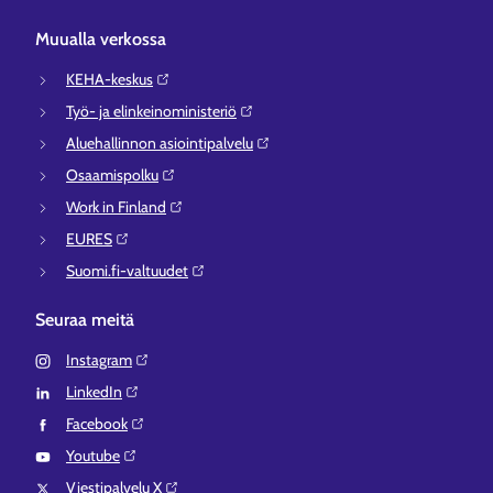
Muualla verkossa
KEHA-keskus⁠
Työ- ja elinkeinoministeriö⁠
Aluehallinnon asiointipalvelu⁠
Osaamispolku⁠
Work in Finland⁠
EURES⁠
Suomi.fi-valtuudet⁠
Seuraa meitä
Instagram⁠
LinkedIn⁠
Facebook⁠
Youtube⁠
Viestipalvelu X⁠