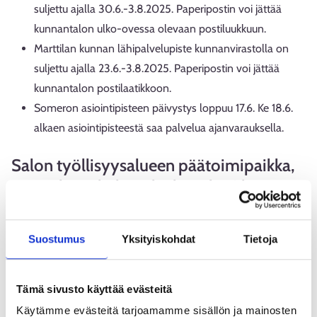
suljettu ajalla 30.6.-3.8.2025. Paperipostin voi jättää
kunnantalon ulko-ovessa olevaan postiluukkuun.
Marttilan kunnan lähipalvelupiste kunnanvirastolla on
suljettu ajalla 23.6.-3.8.2025. Paperipostin voi jättää
kunnantalon postilaatikkoon.
Someron asiointipisteen päivystys loppuu 17.6. Ke 18.6.
alkaen asiointipisteestä saa palvelua ajanvarauksella.
Salon työllisyysalueen päätoimipaikka,
Voimala, puhelinpalvelu, sekä Ohjaamo
palvelevat koko kesän normaalien
aukioloaikojen puitteissa
Suostumus
Yksityiskohdat
Tietoja
Salon työllisyysalueen päätoimipaikan (Torikatu 4, Salo)
päivystys palvelee arkisin klo 9-12 (lukuun ottamatta pe 6.6. ja
Tämä sivusto käyttää evästeitä
ma 9.6.).
Käytämme evästeitä tarjoamamme sisällön ja mainosten