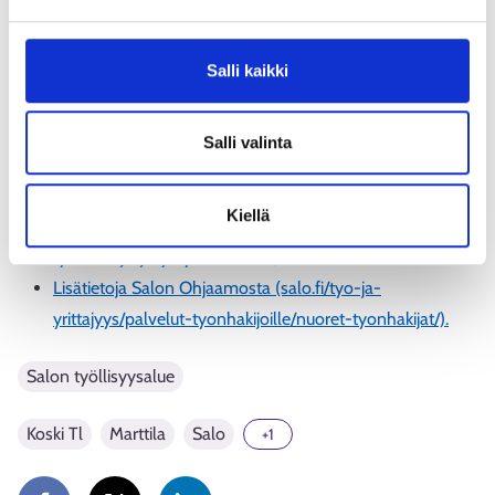
Aiheesta muualla
Salli kaikki
Lisätietoja Salon työllisyysalueen henkilöasiakkaiden
palveluista (salo.fi/tyo-ja-yrittajyys/palvelut-
Salli valinta
tyonhakijoille).
Lisätietoja Salon työllisyysalueen yritys- ja työnantaja-
Kiellä
asiakkaiden palveluista (salo.fi/tyo-ja-yrittajyys/palvelut-
tyonantaja-ja-yritysasiakkaille).
Lisätietoja Salon Ohjaamosta (salo.fi/tyo-ja-
yrittajyys/palvelut-tyonhakijoille/nuoret-tyonhakijat/).
Salon työllisyysalue
Koski Tl
Marttila
Salo
+1