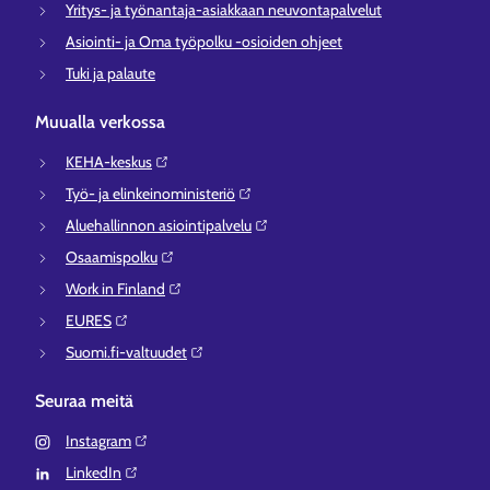
Yritys- ja työnantaja-asiakkaan neuvontapalvelut
Asiointi- ja Oma työpolku -osioiden ohjeet
Tuki ja palaute
Muualla verkossa
KEHA-keskus⁠
Työ- ja elinkeinoministeriö⁠
Aluehallinnon asiointipalvelu⁠
Osaamispolku⁠
Work in Finland⁠
EURES⁠
Suomi.fi-valtuudet⁠
Seuraa meitä
Instagram⁠
LinkedIn⁠