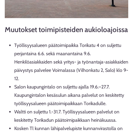
Muutokset toimipisteiden aukioloajoissa
Työllisyysalueen päätoimipaikka Torikatu 4 on suljettu
perjantaina 6.6. sekä maanantaina 9.6.
Henkilöasiakkaiden sekä yritys- ja työnantaja-asiakkaiden
päivystys palvelee Voimalassa (Vilhonkatu 2, Salo) klo 9-
12.
Salon kaupungintalo on suljettu ajalla 19.6.–27.7.
Kaupungintalon kesäsulun aikana palvelut on keskitetty
työllisyysalueen päätoimipaikkaan Torikadulle.
Waltti on suljettu 1.-31.7. Työllisyysalueen palvelut on
keskitetty Torikadun päätoimipaikkaan heinäkuussa.
Kosken Tl kunnan lähipalvelupiste kunnanvirastolla on