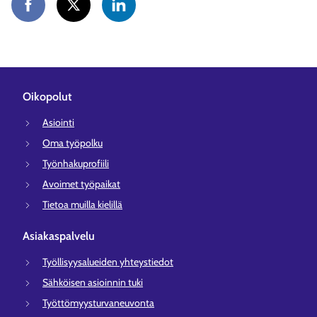
Oikopolut
Asiointi
Oma työpolku
Työnhakuprofiili
Avoimet työpaikat
Tietoa muilla kielillä
Asiakaspalvelu
Työllisyysalueiden yhteystiedot
Sähköisen asioinnin tuki
Työttömyysturvaneuvonta