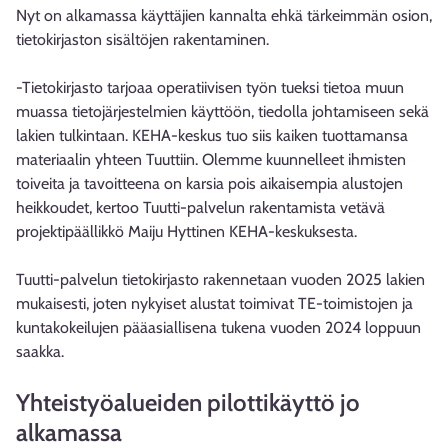
Nyt on alkamassa käyttäjien kannalta ehkä tärkeimmän osion,
tietokirjaston sisältöjen rakentaminen.
-Tietokirjasto tarjoaa operatiivisen työn tueksi tietoa muun
muassa tietojärjestelmien käyttöön, tiedolla johtamiseen sekä
lakien tulkintaan. KEHA-keskus tuo siis kaiken tuottamansa
materiaalin yhteen Tuuttiin. Olemme kuunnelleet ihmisten
toiveita ja tavoitteena on karsia pois aikaisempia alustojen
heikkoudet, kertoo Tuutti-palvelun rakentamista vetävä
projektipäällikkö Maiju Hyttinen KEHA-keskuksesta.
Tuutti-palvelun tietokirjasto rakennetaan vuoden 2025 lakien
mukaisesti, joten nykyiset alustat toimivat TE-toimistojen ja
kuntakokeilujen pääasiallisena tukena vuoden 2024 loppuun
saakka.
Yhteistyöalueiden pilottikäyttö jo
alkamassa