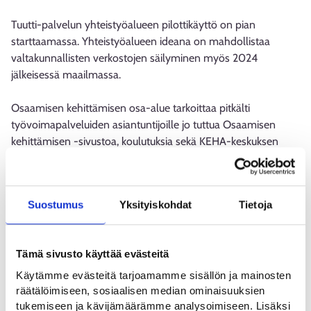
Tuutti-palvelun yhteistyöalueen pilottikäyttö on pian
starttaamassa. Yhteistyöalueen ideana on mahdollistaa
valtakunnallisten verkostojen säilyminen myös 2024
jälkeisessä maailmassa.
Osaamisen kehittämisen osa-alue tarkoittaa pitkälti
työvoimapalveluiden asiantuntijoille jo tuttua Osaamisen
kehittämisen -sivustoa, koulutuksia sekä KEHA-keskuksen
verkko-oppimisympäristö, jonka osana TE-akatemia toimii.
Tarjonta täydentyy entisestään kotoutumiseen ja monialaisiin
palveluihin keskittyvällä sisällöllä.
Suostumus
Yksityiskohdat
Tietoja
Viestinnän osa-alueella Tuutti-palvelu tarjoaa muun muassa
erilaisiin uudistuksiin, muutoksiin ja tietojärjestelmähäiriöihin
Tämä sivusto käyttää evästeitä
liittyvää valtakunnallista viestintää.
Käytämme evästeitä tarjoamamme sisällön ja mainosten
räätälöimiseen, sosiaalisen median ominaisuuksien
Tuutti-palvelun käyttöönotto tapahtuu niin, että tulevat
tukemiseen ja kävijämäärämme analysoimiseen. Lisäksi
työvoimaviranomaiset ja niiden työntekijät pääsevät alustan