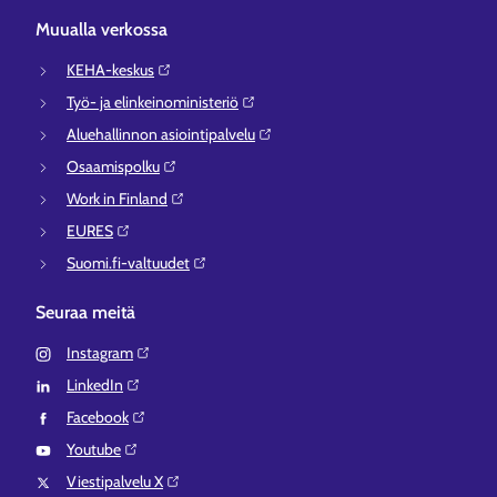
Muualla verkossa
KEHA-keskus⁠
Työ- ja elinkeinoministeriö⁠
Aluehallinnon asiointipalvelu⁠
Osaamispolku⁠
Work in Finland⁠
EURES⁠
Suomi.fi-valtuudet⁠
Seuraa meitä
Instagram⁠
LinkedIn⁠
Facebook⁠
Youtube⁠
Viestipalvelu X⁠