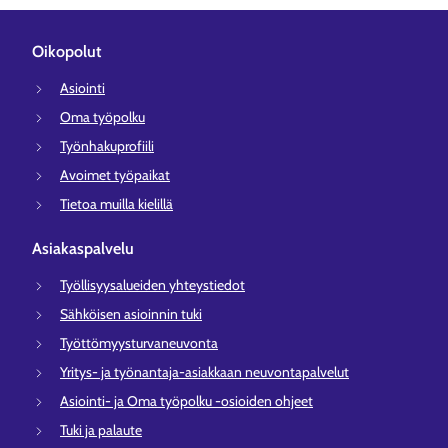
Oikopolut
Asiointi
Oma työpolku
Työnhakuprofiili
Avoimet työpaikat
Tietoa muilla kielillä
Asiakaspalvelu
Työllisyysalueiden yhteystiedot
Sähköisen asioinnin tuki
Työttömyysturvaneuvonta
Yritys- ja työnantaja-asiakkaan neuvontapalvelut
Asiointi- ja Oma työpolku -osioiden ohjeet
Tuki ja palaute