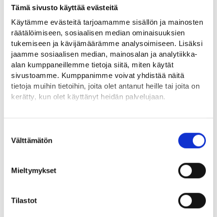
Tämä sivusto käyttää evästeitä
Työmarkkinatorin ja työnhakuprofiilien vahvistaminen
Käytämme evästeitä tarjoamamme sisällön ja mainosten
työnvälityksessä.
räätälöimiseen, sosiaalisen median ominaisuuksien
Hallinnollisen työn vähentäminen esimerkiksi
tukemiseen ja kävijämäärämme analysoimiseen. Lisäksi
kuntouttavassa työtoiminnassa.
jaamme sosiaalisen median, mainosalan ja analytiikka-
alan kumppaneillemme tietoja siitä, miten käytät
sivustoamme. Kumppanimme voivat yhdistää näitä
Lainsääntömuutokset ovat tulleet pääosin voimaan 1.1.2026.
tietoja muihin tietoihin, joita olet antanut heille tai joita on
Työttömyysturvaseuraamuksia koskevat muutokset tulevat
kerätty, kun olet käyttänyt heidän palvelujaan.
voimaan 1.3.2026 ja palvelualustaan (Työmarkkinatori) ja
työnhakuprofiileihin liittyvät velvoitteet 1.9.2026.
Löydät tietoa evästeiden käyttötarkoituksista
Yksityiskohdat-välilehdeltä.
Suostumuksen
Lue lisää
Lue tarkemmin
Välttämätön
valinta
Evästeet
Työllisyyspalveluita koskevat lakiuudistukset vuonna 2026
Tietosuoja ja henkilötietojen käsittely
Mieltymykset
(porvoo.fi)
Tilastot