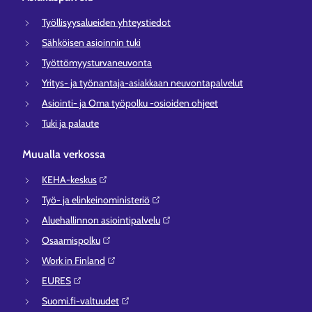
Työllisyysalueiden yhteystiedot
Sähköisen asioinnin tuki
Työttömyysturvaneuvonta
Yritys- ja työnantaja-asiakkaan neuvontapalvelut
Asiointi- ja Oma työpolku -osioiden ohjeet
Tuki ja palaute
Muualla verkossa
KEHA-keskus⁠
Työ- ja elinkeinoministeriö⁠
Aluehallinnon asiointipalvelu⁠
Osaamispolku⁠
Work in Finland⁠
EURES⁠
Suomi.fi-valtuudet⁠