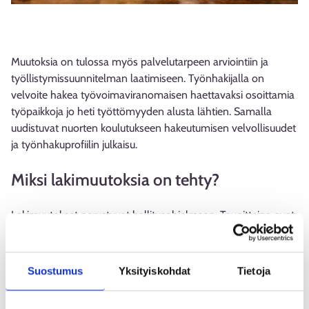
Muutoksia on tulossa myös palvelutarpeen arviointiin ja
työllistymissuunnitelman laatimiseen. Työnhakijalla on
velvoite hakea työvoimaviranomaisen haettavaksi osoittamia
työpaikkoja jo heti työttömyyden alusta lähtien. Samalla
uudistuvat nuorten koulutukseen hakeutumisen velvollisuudet
ja työnhakuprofiilin julkaisu.
Miksi lakimuutoksia on tehty?
Lakimuutokset perustuvat hallitusohjelmaan. Tavoitteina ovat:
Työnhakijoiden nopeampi työllistyminen.
Selkeämmät velvollisuudet ja ennakoitavammat
Suostumus
Yksityiskohdat
Tietoja
seuraamukset.
Yksilöllisempi ja yksinkertaisempi palveluprosessi.