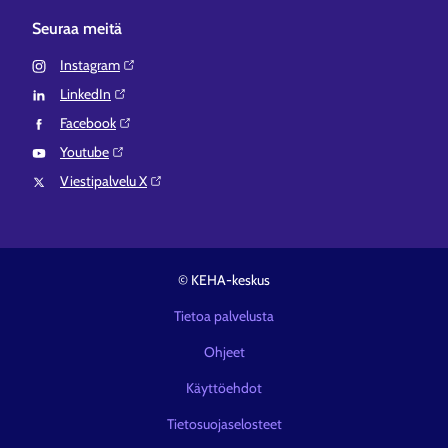
Seuraa meitä
Instagram⁠
LinkedIn⁠
Facebook⁠
Youtube⁠
Viestipalvelu X⁠
© KEHA-keskus
Tietoa palvelusta
Ohjeet
Käyttöehdot
Tietosuojaselosteet