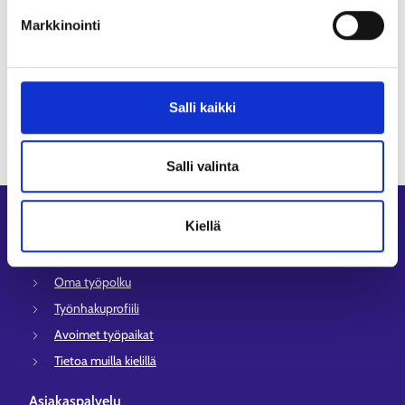
Porvoon työllisyysalue
Markkinointi
Askola
Lapinjärvi
Loviisa
+3
Salli kaikki
Salli valinta
Oikopolut
Kiellä
Asiointi
Oma työpolku
Työnhakuprofiili
Avoimet työpaikat
Tietoa muilla kielillä
Asiakaspalvelu