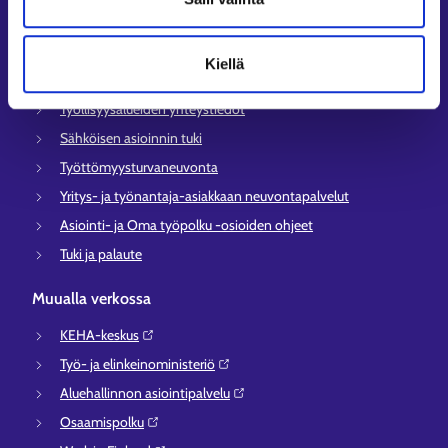
Tietoa muilla kielillä
Kiellä
Asiakaspalvelu
Työllisyysalueiden yhteystiedot
Sähköisen asioinnin tuki
Työttömyysturvaneuvonta
Yritys- ja työnantaja-asiakkaan neuvontapalvelut
Asiointi- ja Oma työpolku -osioiden ohjeet
Tuki ja palaute
Muualla verkossa
KEHA-keskus⁠
Työ- ja elinkeinoministeriö⁠
Aluehallinnon asiointipalvelu⁠
Osaamispolku⁠