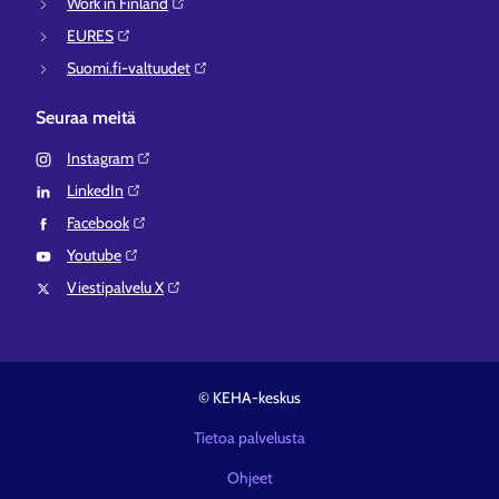
Work in Finland⁠
EURES⁠
Suomi.fi-valtuudet⁠
Seuraa meitä
Instagram⁠
LinkedIn⁠
Facebook⁠
Youtube⁠
Viestipalvelu X⁠
© KEHA-keskus
Tietoa palvelusta
Ohjeet