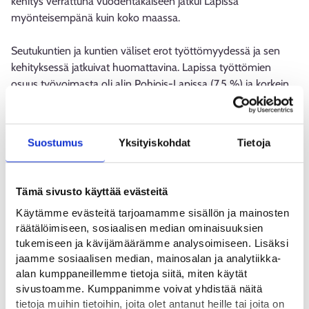
kehitys verrattuna vuodentakaiseen jatkui Lapissa
myönteisempänä kuin koko maassa.
Seutukuntien ja kuntien väliset erot työttömyydessä ja sen
kehityksessä jatkuivat huomattavina. Lapissa työttömien
osuus työvoimasta oli alin Pohjois-Lapissa (7,5 %) ja korkein
Itä-Lapissa (11,2 %).
Työttömyydet ovat pitkittyneet myös Lapissa ja
Suostumus
Yksityiskohdat
Tietoja
pitkäaikaistyöttömiä on viimevuotista enemmän. Elokuussa
Lapin työttömistä lähes joka kolmas (koko maa 42 %) oli ollut
työttömänä yhdenjaksoisesti yli vuoden.
Tämä sivusto käyttää evästeitä
Käytämme evästeitä tarjoamamme sisällön ja mainosten
Työmarkkinatorille ilmoitettiin Lapissa lähes 2 970 avointa
räätälöimiseen, sosiaalisen median ominaisuuksien
työpaikkaa, mikä on saman verran kuin viime vuoden
tukemiseen ja kävijämäärämme analysoimiseen. Lisäksi
elokuussa.
jaamme sosiaalisen median, mainosalan ja analytiikka-
alan kumppaneillemme tietoja siitä, miten käytät
Lue
tästä linkistä
Lapin elokuun työllisyyskatsauksen tiedote.
sivustoamme. Kumppanimme voivat yhdistää näitä
tietoja muihin tietoihin, joita olet antanut heille tai joita on