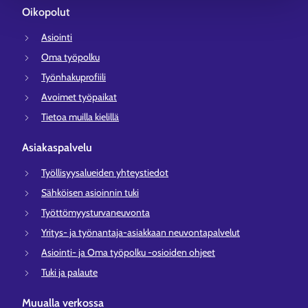
Oikopolut
Asiointi
Oma työpolku
Työnhakuprofiili
Avoimet työpaikat
Tietoa muilla kielillä
Asiakaspalvelu
Työllisyysalueiden yhteystiedot
Sähköisen asioinnin tuki
Työttömyysturvaneuvonta
Yritys- ja työnantaja-asiakkaan neuvontapalvelut
Asiointi- ja Oma työpolku -osioiden ohjeet
Tuki ja palaute
Muualla verkossa