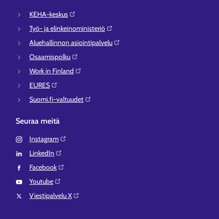
KEHA-keskus⁠
Työ- ja elinkeinoministeriö⁠
Aluehallinnon asiointipalvelu⁠
Osaamispolku⁠
Work in Finland⁠
EURES⁠
Suomi.fi-valtuudet⁠
Seuraa meitä
Instagram⁠
LinkedIn⁠
Facebook⁠
Youtube⁠
Viestipalvelu X⁠