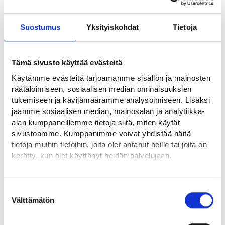
Yrittäjyystestit ovat kevyt tapa tutkia oman liikeideasi
Suostumus
Yksityiskohdat
Tietoja
valmiutta, soveltuvuuttasi yrittäjäksi tai toimivan yrityksen
kansainvälistymisen edellytyksiä. Testit toimivat ilman
kirjautumista, ja saat ladattua tulokset helposti itsellesi.
Tämä sivusto käyttää evästeitä
Käytämme evästeitä tarjoamamme sisällön ja mainosten
Lisäksi löydät Työmarkkinatorilta yrittäjille ja työnantajille
räätälöimiseen, sosiaalisen median ominaisuuksien
suunnattujen neuvontapalveluiden yhteystiedot. Näitä
tukemiseen ja kävijämäärämme analysoimiseen. Lisäksi
palveluita ovat Yritys-Suomi-neuvonta, Yrittäjän talousapu -
jaamme sosiaalisen median, mainosalan ja analytiikka-
neuvonta ja Work in Finland -kansainvälisen rekrytoinnin
alan kumppaneillemme tietoja siitä, miten käytät
työnantajaneuvonta.
sivustoamme. Kumppanimme voivat yhdistää näitä
tietoja muihin tietoihin, joita olet antanut heille tai joita on
Olitpa aloittamassa yritystoimintaa, rekrytoimassa tai
kerätty, kun olet käyttänyt heidän palvelujaan.
pohtimassa kansainvälistymistä, Työmarkkinatori tarjoaa
Löydät tietoa evästeiden käyttötarkoituksista
sinulle käytännön apua ja asiantuntevaa neuvontaa.
Yksityiskohdat-välilehdeltä.
Suostumuksen
Lue tarkemmin
Välttämätön
Lue lisää
valinta
Evästeet
Tietosuoja ja henkilötietojen käsittely