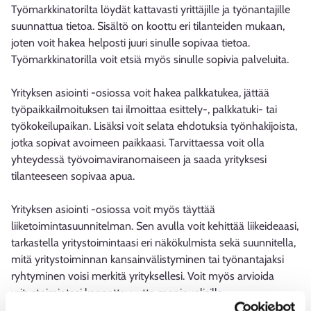
Työmarkkinatorilta löydät kattavasti yrittäjille ja työnantajille
suunnattua tietoa. Sisältö on koottu eri tilanteiden mukaan,
joten voit hakea helposti juuri sinulle sopivaa tietoa.
Työmarkkinatorilla voit etsiä myös sinulle sopivia palveluita.
Yrityksen asiointi -osiossa voit hakea palkkatukea, jättää
työpaikkailmoituksen tai ilmoittaa esittely-, palkkatuki- tai
työkokeilupaikan. Lisäksi voit selata ehdotuksia työnhakijoista,
jotka sopivat avoimeen paikkaasi. Tarvittaessa voit olla
yhteydessä työvoimaviranomaiseen ja saada yrityksesi
tilanteeseen sopivaa apua.
Yrityksen asiointi -osiossa voit myös täyttää
liiketoimintasuunnitelman. Sen avulla voit kehittää liikeideaasi,
tarkastella yritystoimintaasi eri näkökulmista sekä suunnitella,
mitä yritystoiminnan kansainvälistyminen tai työnantajaksi
ryhtyminen voisi merkitä yrityksellesi. Voit myös arvioida
yritystoimintasi kannattavuutta monipuolisilla
talouslaskelmilla.