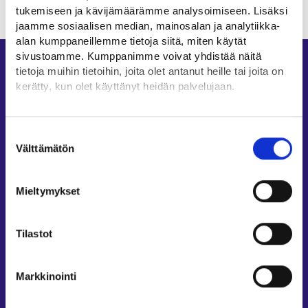
tukemiseen ja kävijämäärämme analysoimiseen. Lisäksi
jaamme sosiaalisen median, mainosalan ja analytiikka-
alan kumppaneillemme tietoja siitä, miten käytät
sivustoamme. Kumppanimme voivat yhdistää näitä
Oikopolut
tietoja muihin tietoihin, joita olet antanut heille tai joita on
kerätty, kun olet käyttänyt heidän palvelujaan.
Asiointi
Oma työpolku
Löydät tietoa evästeiden käyttötarkoituksista
Yksityiskohdat-välilehdeltä.
Työnhakuprofiili
Suostumuksen
Lue tarkemmin
Välttämätön
valinta
Avoimet työpaikat
Evästeet
Tietoa muilla kielillä
Tietosuoja ja henkilötietojen käsittely
Mieltymykset
Asiakaspalvelu
Työllisyysalueiden yhteystiedot
Tilastot
Sähköisen asioinnin tuki
Työttömyysturvaneuvonta
Markkinointi
Yritys- ja työnantaja-asiakkaan neuvontapalvelut