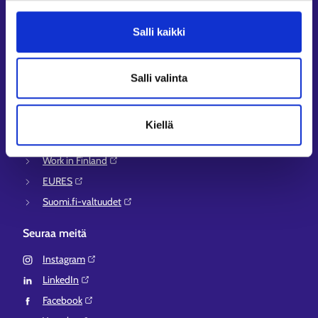
Asiointi- ja Oma työpolku -osioiden ohjeet
Tuki ja palaute
Salli kaikki
Muualla verkossa
KEHA-keskus⁠
Salli valinta
Työ- ja elinkeinoministeriö⁠
Aluehallinnon asiointipalvelu⁠
Kiellä
Osaamispolku⁠
Work in Finland⁠
EURES⁠
Suomi.fi-valtuudet⁠
Seuraa meitä
Instagram⁠
LinkedIn⁠
Facebook⁠