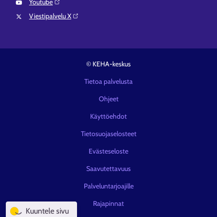
Youtube⁠
Viestipalvelu X⁠
© KEHA-keskus
Tietoa palvelusta
Ohjeet
Käyttöehdot
Tietosuojaselosteet
Evästeseloste
Saavutettavuus
Palveluntarjoajille
Rajapinnat
Kuuntele sivu