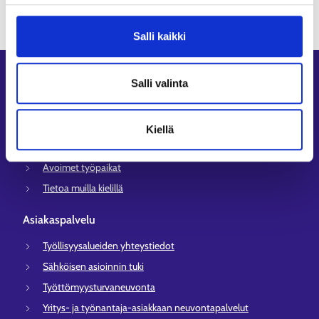
Salli kaikki
Oikopolut
Salli valinta
Asiointi
Oma työpolku
Kiellä
Työnhakuprofiili
Avoimet työpaikat
Tietoa muilla kielillä
Asiakaspalvelu
Työllisyysalueiden yhteystiedot
Sähköisen asioinnin tuki
Työttömyysturvaneuvonta
Yritys- ja työnantaja-asiakkaan neuvontapalvelut