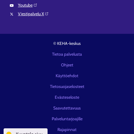
Youtube⁠
Viestipalvelu X⁠
© KEHA-keskus
Tietoa palvelusta
Ohjeet
Käyttöehdot
Tietosuojaselosteet
Evästeseloste
Saavutettavuus
Palveluntarjoajille
Rajapinnat