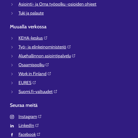
Asiointi- ja Oma työpolku -osioiden ohjeet
Tuki ja palaute
Muualla verkossa
KEHA-keskus⁠
Työ- ja elinkeinoministeriö⁠
Aluehallinnon asiointipalvelu⁠
Osaamispolku⁠
Work in Finland⁠
EURES⁠
Suomi.fi-valtuudet⁠
Seuraa meitä
Instagram⁠
LinkedIn⁠
Facebook⁠