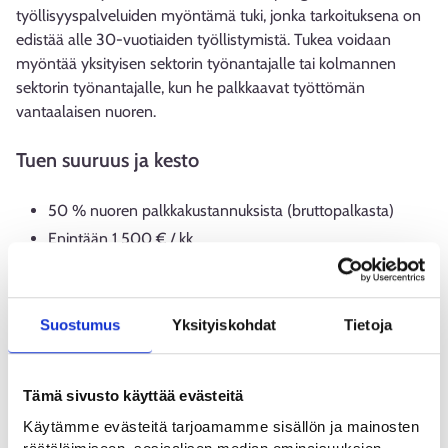
työllisyyspalveluiden myöntämä tuki, jonka tarkoituksena on
edistää alle 30-vuotiaiden työllistymistä. Tukea voidaan
myöntää yksityisen sektorin työnantajalle tai kolmannen
sektorin työnantajalle, kun he palkkaavat työttömän
vantaalaisen nuoren.
Tuen suuruus ja kesto
50 % nuoren palkkakustannuksista (bruttopalkasta)
Enintään 1 500 € / kk
Tukea voidaan myöntää toistaiseksi voimassaolevaan tai
määräaikaiseen työsuhteeseen
vähintään kolmeksi (3)
kuukaudeksi
ja
enintään kuudeksi (6) kuukaudeksi
.
Suostumus
Yksityiskohdat
Tietoja
Työsuhde voi olla osa-aikainen tai kokoaikainen.
Tämä sivusto käyttää evästeitä
Kuka tukea voi saada?
Käytämme evästeitä tarjoamamme sisällön ja mainosten