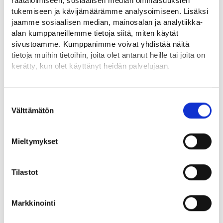
räätälöimiseen, sosiaalisen median ominaisuuksien
Tukea voidaan myöntää vantaalaisen 18–29-vuotiaan
tukemiseen ja kävijämäärämme analysoimiseen. Lisäksi
työnhakijan palkkaamiseen,
joka on työtön työllistymistä
jaamme sosiaalisen median, mainosalan ja analytiikka-
koskevan sopimuksen tekohetkellä
.
alan kumppaneillemme tietoja siitä, miten käytät
sivustoamme. Kumppanimme voivat yhdistää näitä
tietoja muihin tietoihin, joita olet antanut heille tai joita on
kerätty, kun olet käyttänyt heidän palvelujaan.
Lue lisää Nuorten rekrytointituesta:
Löydät tietoa evästeiden käyttötarkoituksista
Nuorten työntekijöiden rekrytoinnin tuet (vantaa.fi)
Yksityiskohdat-välilehdeltä.
Suostumuksen
Lue tarkemmin
Välttämätön
valinta
Artikkeli on päivitetty 1.7.2026 voimaan tulleiden uusien
Evästeet
Tietosuoja ja henkilötietojen käsittely
ehtojen mukaiseksi.
Mieltymykset
Vantaan työllisyysalue
Tilastot
Vantaa
Markkinointi