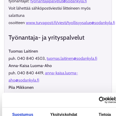
työnantajat:
tyonantajapalvelut@sodankyla.fi
Voit lähettää sähköpostiviestisi liitteineen myös
salattuna
osoitteen
www.turvaposti.fi/viesti/tyollisyysalue@sodankyla.fi
Työnantaja- ja yrityspalvelut
Tuomas Laitinen
puh. 040 840 4503,
tuomas.laitinen@sodankyla.fi
Anna-Kaisa Luoma-Aho
puh. 040 840 4419,
anna-kaisa.luoma-
aho@sodankyla.fi
Piia Mikkonen
puh. 040 502 3864,
piia.mikkonen@sodankyla.fi
Paula Kursu
puh. 040 840 4640,
paula.kursu@sodankyla.fi
Suostumus
Yksityiskohdat
Tietoja