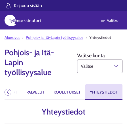
Kirjaudu sisään
Valikko
Aluesivut
Pohjois- ja Itä-Lapin työllisyysalue
Yhteystiedot
Pohjois- ja Itä-
Valitse kunta
Lapin
työllisyysalue
YÖPAIKAT
PALVELUT
KOULUTUKSET
YHTEYSTIEDOT
Edellinen
Yhteystiedot