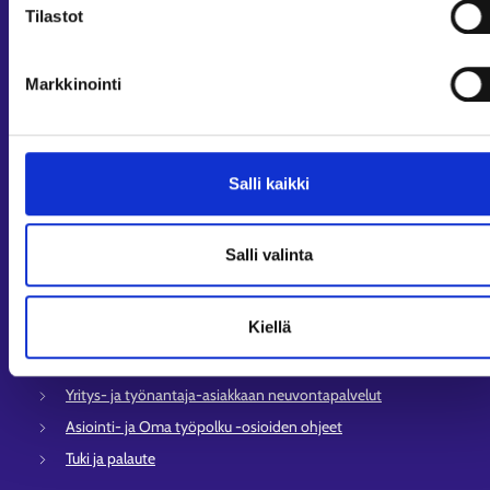
Tilastot
Oikopolut
Markkinointi
Asiointi
Oma työpolku
Työnhakuprofiili
Avoimet työpaikat
Salli kaikki
Tietoa muilla kielillä
Salli valinta
Asiakaspalvelu
Työllisyysalueiden yhteystiedot
Kiellä
Sähköisen asioinnin tuki
Työttömyysturvaneuvonta
Yritys- ja työnantaja-asiakkaan neuvontapalvelut
Asiointi- ja Oma työpolku -osioiden ohjeet
Tuki ja palaute