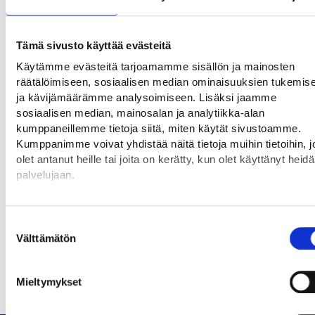
Minna Suominen
puh. 040 172 2128,
minna.suominen@sodankyla.fi
Tämä sivusto käyttää evästeitä
Maksatus
Käytämme evästeitä tarjoamamme sisällön ja mainosten
räätälöimiseen, sosiaalisen median ominaisuuksien tukemis
Palkkatuen, starttirahan, harkinnanvaraisen
ja kävijämäärämme analysoimiseen. Lisäksi jaamme
kulukorvauksen, työolosuhteiden järjestelytuen sekä
sosiaalisen median, mainosalan ja analytiikka-alan
kumppaneillemme tietoja siitä, miten käytät sivustoamme.
matka- ja yöpymiskustannusten
Kumppanimme voivat yhdistää näitä tietoja muihin tietoihin, jo
korvauksen maksatuksiin liittyvissä asioissa voit olla
olet antanut heille tai joita on kerätty, kun olet käyttänyt heid
yhteydessä
palvelujaan.
sähköpostitse:
tyollisyyspalvelut.maksatukset@rovaniem
i.fi
Löydät tietoa evästeiden käyttötarkoituksista Yksityiskohdat-
välilehdeltä.
Suostumuksen
Lue tarkemmin
Välttämätön
valinta
Evästeet
Tietosuoja ja henkilötietojen käsittely
Mieltymykset