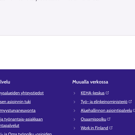
lvelu
Muualla verkossa
syysalueiden yhteystiedot
KEHA-keskus⁠
sen asioinnin tuki
Työ- ja elinkeinoministeriö⁠
ömyysturvaneuvonta
Aluehallinnon asiointipalvelu⁠
- ja työnantaja-asiakkaan
Osaamispolku⁠
tapalvelut
Work in Finland⁠
ti- ja Oma työpolku -osioiden