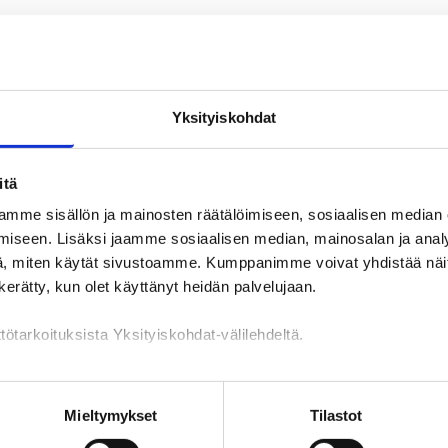
Yksityiskohdat
aukioloajat Satakunnan työllisy
itä
mme sisällön ja mainosten räätälöimiseen, sosiaalisen median
iseen. Lisäksi jaamme sosiaalisen median, mainosalan ja analy
pastuspalveluihin ja puhelinpal
, miten käytät sivustoamme. Kumppanimme voivat yhdistää näitä t
n kerätty, kun olet käyttänyt heidän palvelujaan.
lut ovat suljettuina heinäkuussa ja asiointi toimipisteissä tapahtu
tötarkoituksista Yksityiskohdat-välilehdeltä.
elee heinäkuussa klo 9-12
ti koko kesän.
n käsittely
Mieltymykset
Tilastot
sulku 22.6. alkaen