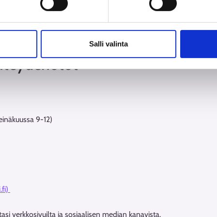
2.6.– 31.7.
een 3.8. alkaen normaalien aukioloaikojen mukaan
Salli valinta
hteydenotot
einäkuussa 9-12)
.fi)
si verkkosivuilta ja sosiaalisen median kanavista.