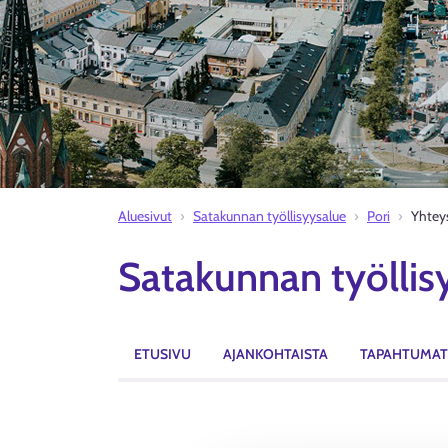
Aluesivut
Satakunnan työllisyysalue
Pori
Yhtey
Satakunnan työllisy
ETUSIVU
AJANKOHTAISTA
TAPAHTUMAT