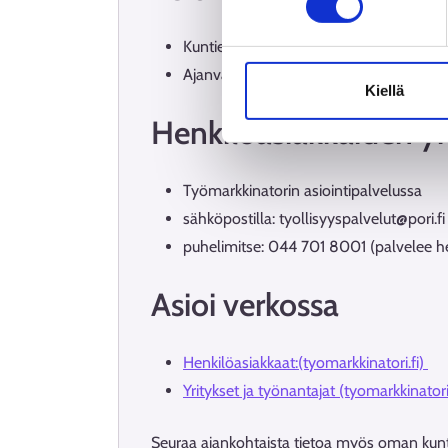
Kuntien asiointipisteet ovat suljettuina 2
Ajanvarauksella saat lähipalvelua jäll
Kiellä
Henkilöasiakkaiden y
Työmarkkinatorin asiointipalvelussa
sähköpostilla: tyollisyyspalvelut@pori.fi
puhelimitse: 044 701 8001 (palvelee h
Asioi verkossa
Henkilöasiakkaat:(tyomarkkinatori.fi)
Yritykset ja työnantajat (tyomarkkinatori
Seuraa ajankohtaista tietoa myös oman kunta