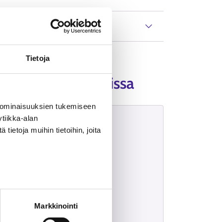
Tietoja
ysalueen palveluissa
 ominaisuuksien tukemiseen
tiikka-alan
veluun
ietoja muihin tietoihin, joita
u vain ajanvarauksella
Markkinointi