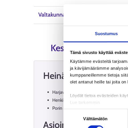
Valtakunnalliset neuvontapalvelut
Suostumus
Kesän 2026 poikkeus
Tämä sivusto käyttää eväste
Käytämme evästeitä tarjoama
ja kävijämäärämme analysoim
Heinäkuu: muutoksia o
kumppaneillemme tietoja siitä
olet antanut heille tai joita o
Harjavallan ja Kankaanpään opastuspalve
Löydät tietoa evästeiden käyt
Henkilöasiakkaiden puhelinpalvelu palv
Lue tarkemmin
Porin toimipisteet palvelevat normaalis
Evästeet
Suostumuksen
Tietosuoja ja henkilötietoje
Välttämätön
valinta
Asiointipisteissä kesä