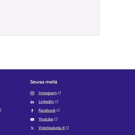
Seuraa meitä
Instagram⁠
LinkedIn⁠
Facebook⁠
Youtube⁠
Viestipalvelu X⁠