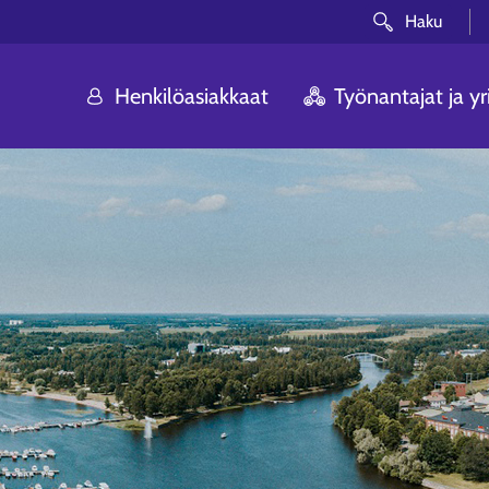
Haku
Henkilöasiakkaat
Työnantajat ja yri