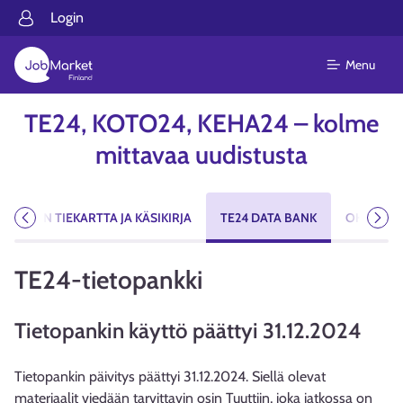
Login
Menu
TE24, KOTO24, KEHA24 – kolme
mittavaa uudistusta
NPANON TIEKARTTA JA KÄSIKIRJA
TE24 DATA BANK
OHJEISTU
Previous
Next
TE24-tietopankki
Tietopankin käyttö päättyi 31.12.2024
Tietopankin päivitys päättyi 31.12.2024. Siellä olevat
materiaalit viedään tarvittavin osin Tuuttiin, joka jatkossa on