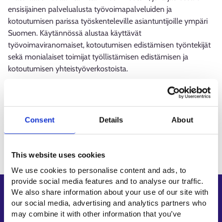
ensisijainen palvelualusta työvoimapalveluiden ja
kotoutumisen parissa työskenteleville asiantuntijoille ympäri
Suomen. Käytännössä alustaa käyttävät
työvoimaviranomaiset, kotoutumisen edistämisen työntekijät
sekä monialaiset toimijat työllistämisen edistämisen ja
kotoutumisen yhteistyöverkostoista.
Lue lisää
Consent
Details
About
Tuutti-palvelu (keha-keskus.fi)
This website uses cookies
We use cookies to personalise content and ads, to
provide social media features and to analyse our traffic.
We also share information about your use of our site with
Shortcuts
our social media, advertising and analytics partners who
E-services
may combine it with other information that you’ve