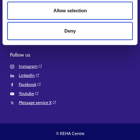
Local government e-service⁠
Allow selection
Osaamispolku-service (only in Finnish/Swedish)⁠
Work in Finland⁠
Deny
EURES⁠
Suomi.fi e-Authorizations⁠
Follow us
Instagram⁠
LinkedIn⁠
Facebook⁠
Youtube⁠
Message service X⁠
© KEHA Centre