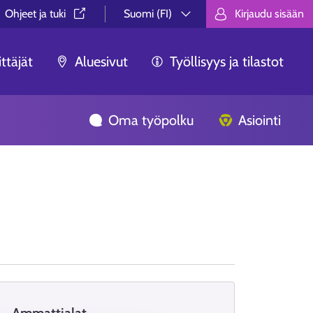
Ohjeet ja tuki⁠
Suomi (FI)
Kirjaudu sisään
Valitse kieli.
Välj språk.
Choose lan
ttäjät
Aluesivut
Työllisyys ja tilastot
Oma työpolku
Asiointi