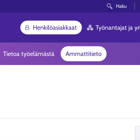
Haku
Henkilöasiakkaat
Työnantajat ja yri
Tietoa työelämästä
Ammattitieto