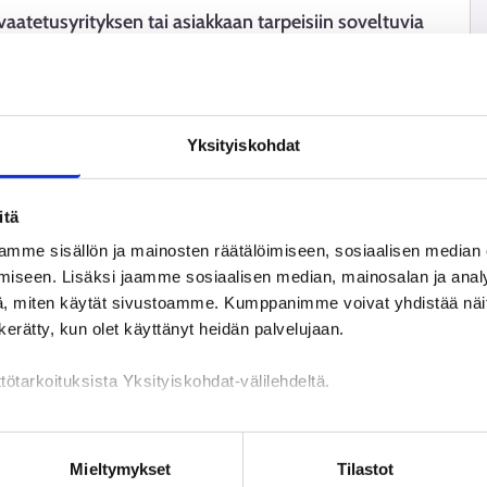
vaatetusyrityksen tai asiakkaan tarpeisiin soveltuvia
 ja konsepteja. Vaatesuunnittelijat toimivat usein
stajalle. Ammatti vaatii hyvää materiaalien tuntemusta,
seuraamista.
Yksityiskohdat
itä
mme sisällön ja mainosten räätälöimiseen, sosiaalisen median
iseen. Lisäksi jaamme sosiaalisen median, mainosalan ja analy
, miten käytät sivustoamme. Kumppanimme voivat yhdistää näitä t
n kerätty, kun olet käyttänyt heidän palvelujaan.
tötarkoituksista Yksityiskohdat-välilehdeltä.
n käsittely
Mieltymykset
Tilastot