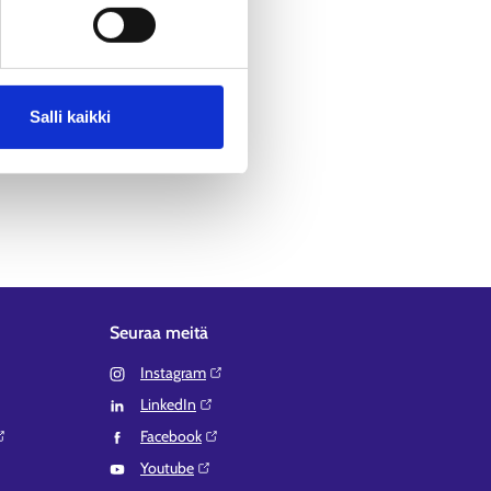
Salli kaikki
Seuraa meitä
Instagram⁠
LinkedIn⁠
Facebook⁠
Youtube⁠