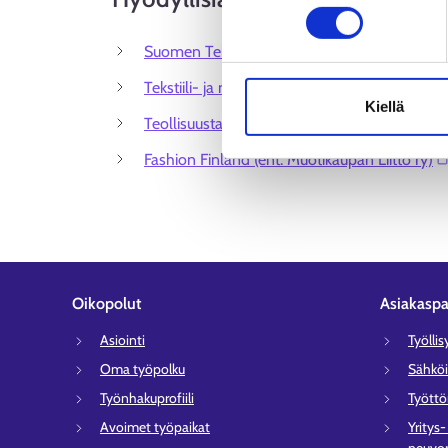
Suomen Tekstiili & Muoti ry⁠
Tekstiili- ja muotialat TMA⁠
Kiellä
Teollisuustaiteen Liitto Ornamo⁠
Fashion Finland (ent. Muotikaupan Liitto ry)⁠
Oikopolut
Asiakaspa
Asiointi
Työlli
Oma työpolku
Sähköi
Työnhakuprofiili
Tyött
Avoimet työpaikat
Yritys