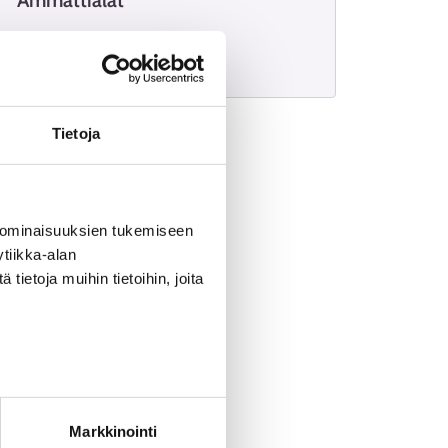
Ammattialat
Kädentaidot
Tietoja
 ominaisuuksien tukemiseen
tiikka-alan
ietoja muihin tietoihin, joita
Markkinointi