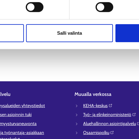
Salli valinta
lvelu
Muualla verkossa
syysalueiden yhteystiedot
KEHA-keskus⁠
sen asioinnin tuki
Työ- ja elinkeinoministeriö⁠
ömyysturvaneuvonta
Aluehallinnon asiointipalvelu⁠
- ja työnantaja-asiakkaan
Osaamispolku⁠