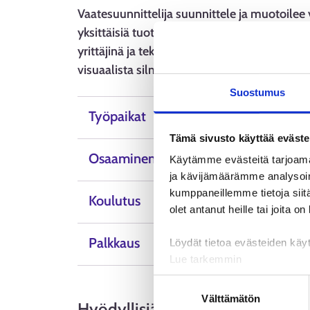
Vaatesuunnittelija suunnittele ja muotoilee 
yksittäisiä tuotteita, mallistokokonaisuuksia
yrittäjinä ja tekevät töitä usealle eri valmi
visuaalista silmää, muototajua ja trendien 
Suostumus
Työpaikat
Tämä sivusto käyttää eväste
Osaaminen, taidot ja ominaisuudet
Käytämme evästeitä tarjoama
ja kävijämäärämme analysoim
kumppaneillemme tietoja siitä
Koulutus
olet antanut heille tai joita o
Palkkaus
Löydät tietoa evästeiden käyt
Lue tarkemmin
Evästeet
Suostumuksen
Tietosuoja ja henkilötietoje
Välttämätön
valinta
Hyödyllisiä linkkejä