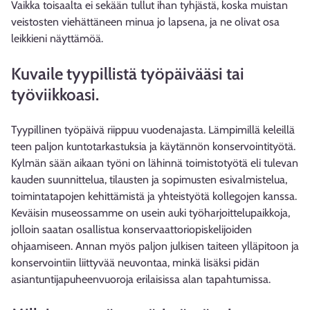
Vaikka toisaalta ei sekään tullut ihan tyhjästä, koska muistan
veistosten viehättäneen minua jo lapsena, ja ne olivat osa
leikkieni näyttämöä.
Kuvaile tyypillistä työpäivääsi tai
työviikkoasi.
Tyypillinen työpäivä riippuu vuodenajasta. Lämpimillä keleillä
teen paljon kuntotarkastuksia ja käytännön konservointityötä.
Kylmän sään aikaan työni on lähinnä toimistotyötä eli tulevan
kauden suunnittelua, tilausten ja sopimusten esivalmistelua,
toimintatapojen kehittämistä ja yhteistyötä kollegojen kanssa.
Keväisin museossamme on usein auki työharjoittelupaikkoja,
jolloin saatan osallistua konservaattoriopiskelijoiden
ohjaamiseen. Annan myös paljon julkisen taiteen ylläpitoon ja
konservointiin liittyvää neuvontaa, minkä lisäksi pidän
asiantuntijapuheenvuoroja erilaisissa alan tapahtumissa.