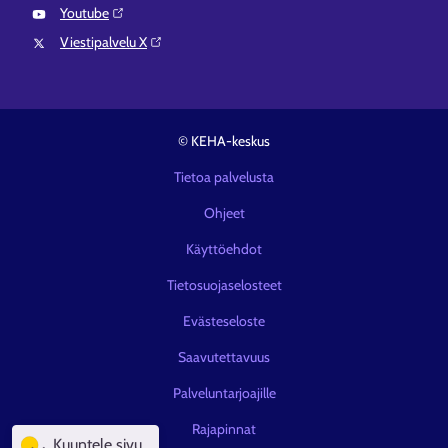
Youtube⁠
Viestipalvelu X⁠
© KEHA-keskus
Tietoa palvelusta
Ohjeet
Käyttöehdot
Tietosuojaselosteet
Evästeseloste
Saavutettavuus
Palveluntarjoajille
Rajapinnat
Kuuntele sivu