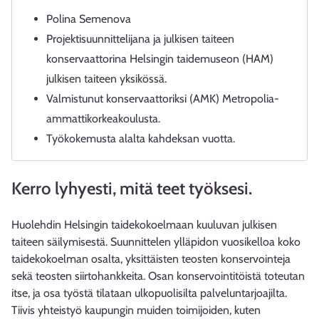
Polina Semenova
Projektisuunnittelijana ja julkisen taiteen
konservaattorina Helsingin taidemuseon (HAM)
julkisen taiteen yksikössä.
Valmistunut konservaattoriksi (AMK) Metropolia-
ammattikorkeakoulusta.
Työkokemusta alalta kahdeksan vuotta.
Kerro lyhyesti, mitä teet työksesi.
Huolehdin Helsingin taidekokoelmaan kuuluvan julkisen
taiteen säilymisestä. Suunnittelen ylläpidon vuosikelloa koko
taidekokoelman osalta, yksittäisten teosten konservointeja
sekä teosten siirtohankkeita. Osan konservointitöistä toteutan
itse, ja osa työstä tilataan ulkopuolisilta palveluntarjoajilta.
Tiivis yhteistyö kaupungin muiden toimijoiden, kuten