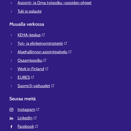
Asiointi- ja Oma työpolku -osioiden ohjeet
Tuki ja palaute
Muualla verkossa
KEHA-keskus⁠
Työ- ja elinkeinoministeriö⁠
Aluehallinnon asiointipalvelu⁠
Osaamispolku⁠
Work in Finland⁠
EURES⁠
Suomi.fi-valtuudet⁠
Seuraa meitä
Instagram⁠
LinkedIn⁠
Facebook⁠