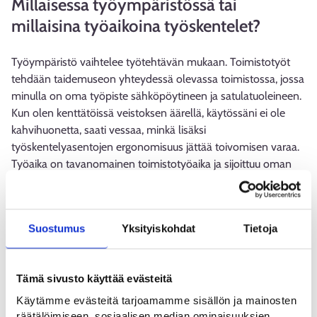
Millaisessa työympäristössä tai
millaisina työaikoina työskentelet?
Työympäristö vaihtelee työtehtävän mukaan. Toimistotyöt
tehdään taidemuseon yhteydessä olevassa toimistossa, jossa
minulla on oma työpiste sähköpöytineen ja satulatuoleineen.
Kun olen kenttätöissä veistoksen äärellä, käytössäni ei ole
kahvihuonetta, saati vessaa, minkä lisäksi
työskentelyasentojen ergonomisuus jättää toivomisen varaa.
Työaika on tavanomainen toimistotyöaika ja sijoittuu oman
mieltymykseni mukaan kello 7 ja 18 välille. Harvinaisen
poikkeuksen tähän tekevät akuutit, esimerkiksi teoksen
äkillisestä vaurioitumisesta johtuvat hälytystehtävät sekä
Suostumus
Yksityiskohdat
Tietoja
metrorata-alueella olevien taideteosten huoltotehtävät, jotka
hoidetaan aina yöaikaan.
Tämä sivusto käyttää evästeitä
Millaista osaamista tai ominaisuuksia
Käytämme evästeitä tarjoamamme sisällön ja mainosten
ammatissa vaaditaan?
räätälöimiseen, sosiaalisen median ominaisuuksien