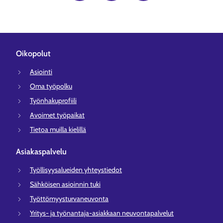
Oikopolut
Asiointi
Oma työpolku
Työnhakuprofiili
Avoimet työpaikat
Tietoa muilla kielillä
Asiakaspalvelu
Työllisyysalueiden yhteystiedot
Sähköisen asioinnin tuki
Työttömyysturvaneuvonta
Yritys- ja työnantaja-asiakkaan neuvontapalvelut