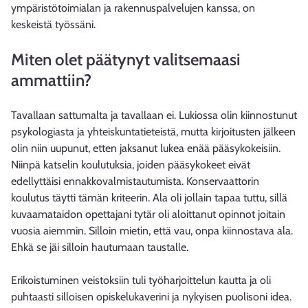
ympäristötoimialan ja rakennuspalvelujen kanssa, on
keskeistä työssäni.
Miten olet päätynyt valitsemaasi
ammattiin?
Tavallaan sattumalta ja tavallaan ei. Lukiossa olin kiinnostunut
psykologiasta ja yhteiskuntatieteistä, mutta kirjoitusten jälkeen
olin niin uupunut, etten jaksanut lukea enää pääsykokeisiin.
Niinpä katselin koulutuksia, joiden pääsykokeet eivät
edellyttäisi ennakkovalmistautumista. Konservaattorin
koulutus täytti tämän kriteerin. Ala oli jollain tapaa tuttu, sillä
kuvaamataidon opettajani tytär oli aloittanut opinnot joitain
vuosia aiemmin. Silloin mietin, että vau, onpa kiinnostava ala.
Ehkä se jäi silloin hautumaan taustalle.
Erikoistuminen veistoksiin tuli työharjoittelun kautta ja oli
puhtaasti silloisen opiskelukaverini ja nykyisen puolisoni idea.