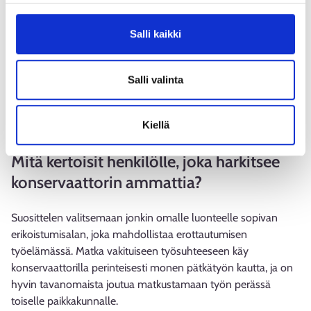
Mitkä ovat ammatin varjopuolia tai mikä
tuntuu haastavalta?
Salli kaikki
Ulkona työskentely on fyysisesti rasittavaa ja vaatii todella
tarkkaa suunnittelua onnistuakseen. Teosten muodot ja
Salli valinta
vaatimukset ovat niin vaihtelevia, että joskus työkalut ja
työtavat joutuu soveltamaan juuri työstämäänsä kohdetta
Kiellä
varten, mikä aiheuttaa välillä päänvaivaa.
Mitä kertoisit henkilölle, joka harkitsee
konservaattorin ammattia?
Suosittelen valitsemaan jonkin omalle luonteelle sopivan
erikoistumisalan, joka mahdollistaa erottautumisen
työelämässä. Matka vakituiseen työsuhteeseen käy
konservaattorilla perinteisesti monen pätkätyön kautta, ja on
hyvin tavanomaista joutua matkustamaan työn perässä
toiselle paikkakunnalle.