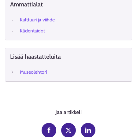
Ammattialat
Kulttuuri ja viihde
Kädentaidot
Lisää haastatteluita
Museolehtori
Jaa artikkeli