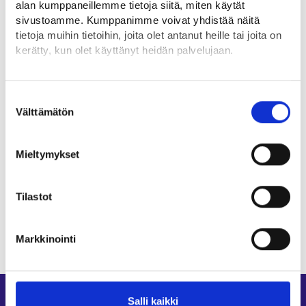
Palvelun nimi
alan kumppaneillemme tietoja siitä, miten käytät
Palvelun Suomi.fi-url-osoite.
sivustoamme. Kumppanimme voivat yhdistää näitä
tietoja muihin tietoihin, joita olet antanut heille tai joita on
kerätty, kun olet käyttänyt heidän palvelujaan.
Aiheesta muualla
Löydät tietoa evästeiden käyttötarkoituksista
Erityisohjeet järjestöille (kehittajille.suomi.fi)⁠
Yksityiskohdat-välilehdeltä.
Suostumuksen
Lue tarkemmin
Välttämätön
valinta
Palvelutietovarannon käyttöönotto (kehittajille.suomi.fi)⁠
Evästeet
Tietosuoja ja henkilötietojen käsittely
Mieltymykset
Sisällön tuottaminen Palvelutietovarantoon
(kehittajille.suomi.fi) ⁠
Tilastot
PTV-työkirja kunnille (kehittajille.suomi.fi) ⁠
Markkinointi
Salli kaikki
Oikopolut