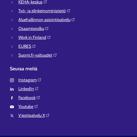
KEHA-keskus⁠
Työ- ja elinkeinoministeriö⁠
Aluehallinnon asiointipalvelu⁠
Osaamispolku⁠
Work in Finland⁠
EURES⁠
Suomi.fi-valtuudet⁠
Seuraa meitä
Instagram⁠
LinkedIn⁠
Facebook⁠
Youtube⁠
Viestipalvelu X⁠