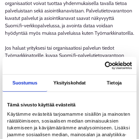
organisaatiot voivat tuottaa yhdenmukaisella tavalla tietoa
palveluistaan sekä asiointikanavistaan. Palvelutietovarantoon
kuvatut palvelut ja asiointikanavat saavat näkyvyyttä
Suomi.fi-verkkopalvelussa, ja avointa dataa voidaan
hyödyntää myös muissa palveluissa kuten Työmarkkinatorilla.
Jos haluat yrityksesi tai organisaatiosi palvelun tiedot
Työmarkkinatorille, kuvaa Suomi.fi-palvelutietovarantoon
organisaation perustiedot ja palvelut. Lähetä
Työmarkkinatorin verkkotoimitukseen tiedot niistä palveluista,
jotka haluaisit lisättäväksi Työmarkkinatorille. Verkkotoimitus
Suostumus
Yksityiskohdat
Tietoja
arvioi palveluiden sopivuuden Työmarkkinatorin tavoitteisiin.
Voit lähettää tiedot palveluista osoitteeseen
Tämä sivusto käyttää evästeitä
tmt.verkkopalvelut@keha-keskus.fi. Ilmoita ainakin seuraavat
Käytämme evästeitä tarjoamamme sisällön ja mainosten
tiedot:
räätälöimiseen, sosiaalisen median ominaisuuksien
tukemiseen ja kävijämäärämme analysoimiseen. Lisäksi
Organisaatiosi nimi
jaamme sosiaalisen median, mainosalan ja analytiikka-