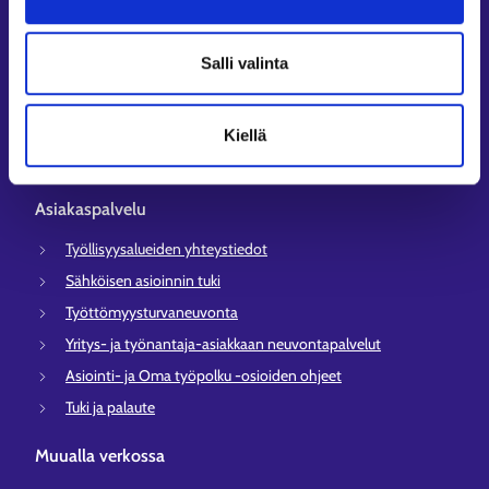
Asiointi
Salli valinta
Oma työpolku
Työnhakuprofiili
Avoimet työpaikat
Kiellä
Tietoa muilla kielillä
Asiakaspalvelu
Työllisyysalueiden yhteystiedot
Sähköisen asioinnin tuki
Työttömyysturvaneuvonta
Yritys- ja työnantaja-asiakkaan neuvontapalvelut
Asiointi- ja Oma työpolku -osioiden ohjeet
Tuki ja palaute
Muualla verkossa