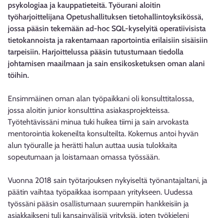
psykologiaa ja kauppatieteitä. Työurani aloitin
työharjoittelijana Opetushallituksen tietohallintoyksikössä,
jossa pääsin tekemään ad-hoc SQL-kyselyitä operatiivisista
tietokannoista ja rakentamaan raportointia erilaisiin sisäisiin
tarpeisiin. Harjoittelussa pääsin tutustumaan tiedolla
johtamisen maailmaan ja sain ensikosketuksen oman alani
töihin.
Ensimmäinen oman alan työpaikkani oli konsulttitalossa,
jossa aloitin junior konsulttina asiakasprojekteissa.
Työtehtävissäni minua tuki huikea tiimi ja sain arvokasta
mentorointia kokeneilta konsulteilta. Kokemus antoi hyvän
alun työuralle ja herätti halun auttaa uusia tulokkaita
sopeutumaan ja loistamaan omassa työssään.
Vuonna 2018 sain työtarjouksen nykyiseltä työnantajaltani, ja
päätin vaihtaa työpaikkaa isompaan yritykseen. Uudessa
työssäni pääsin osallistumaan suurempiin hankkeisiin ja
asiakkaikseni tuli kansainvälisiä yrityksiä, joten työkieleni