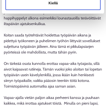
työpäivien aikana. Siten saan tehtyä asioita valmiiksi. Jatkuva
Kiellä
palavereissa hyppely kuormittaa aivoja ja vähentää luovuutta,
joten omaa kalenteriaan pitää aktiivisesti hallinnoida. Pienet
happihyppelyt ulkona esimerkiksi lounastauoilla terävöittävät
iltapäivän ajatuksenkulkua.
Koitan saada työtehtävät hoidettua työpäivän aikana ja
pidettyä työkoneen ja puhelimen työhön liittyvät sovellukset
suljettuna työpäivän jälkeen. Aina tämä ei pikkulapsiarjen
pyörteissä ole mahdollista, mutta tähän pyrin.
On tärkeää osata kunnolla erottaa vapaa-aika työajasta, sillä
aivot kaipaavat rutiineja. Tämän vuoksi joko aloitan tai lopetan
työpäivän usein kävelylenkillä, jossa ikään kuin henkisesti
siirryn työpaikalle, vaikka pääosin teenkin töitä kotona.
Toimistopäivinä automatka ajaa saman asian.
Vapaa-ajalla vietän paljon aikaa perheeni kanssa ja puuhaan
kaikkea, mikä irrottaa ajatukset töistä. Minulla on pieni lapsi,