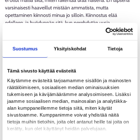
ei ollut mallia siitä, miten rakentaa uraa naisena. En lapsena
varsinaisesti haaveillut mistään ammatista, mutta
opettaminen kiinnosti minua jo silloin. Kiinnostus elää
edelleen, ja hyödynnän sitä, kun perehdytän uusia
työntekijöitä. Toisinaan pidän koulutuksia myös
asiakkaillemme ja heidän tietojärjestelmiensä käyttäjille ja
valmistelen koulutusmateriaaleja.
Suostumus
Yksityiskohdat
Tietoja
Pidän IT-alan dynaamisuudesta ja siitä, että itseohjautuvuutta
arvostetaan ja turhaa byrokratiaa vältetään. Koen IT-alalla
Tämä sivusto käyttää evästeitä
työskentelyn myös tasa-arvon kannalta tärkeänä. Eri
Käytämme evästeitä tarjoamamme sisällön ja mainosten
lähteiden mukaan IT-alalla työskentelevistä noin 20–25 % on
räätälöimiseen, sosiaalisen median ominaisuuksien
naisia, mutta digitaalisissa ympäristöissä järjestelmiä,
tukemiseen ja kävijämäärämme analysoimiseen. Lisäksi
sovelluksia ja alustoja käyttää kuitenkin päivittäin käytännössä
jaamme sosiaalisen median, mainosalan ja analytiikka-
jokainen meistä. Palveluiden kehittämisessä tarvitaan
alan kumppaneillemme tietoja siitä, miten käytät
monenlaisia ihmisiä, jotta ne sopivat kaikille käyttäjille ja
sivustoamme. Kumppanimme voivat yhdistää näitä
erilaiset tarpeet osataan huomioida mahdollisimman hyvin.
tietoja muihin tietoihin, joita olet antanut heille tai joita on
kerätty, kun olet käyttänyt heidän palvelujaan.
Olen oppinut työelämässä sen, että omalla aktiivisuudella ja