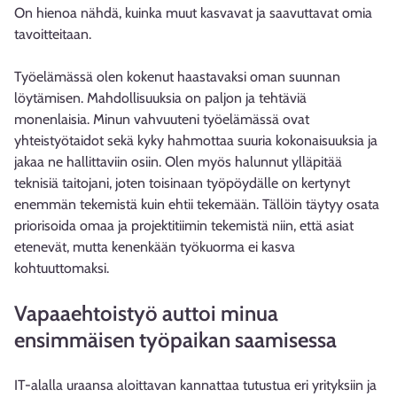
On hienoa nähdä, kuinka muut kasvavat ja saavuttavat omia
tavoitteitaan.
Työelämässä olen kokenut haastavaksi oman suunnan
löytämisen. Mahdollisuuksia on paljon ja tehtäviä
monenlaisia. Minun vahvuuteni työelämässä ovat
yhteistyötaidot sekä kyky hahmottaa suuria kokonaisuuksia ja
jakaa ne hallittaviin osiin. Olen myös halunnut ylläpitää
teknisiä taitojani, joten toisinaan työpöydälle on kertynyt
enemmän tekemistä kuin ehtii tekemään. Tällöin täytyy osata
priorisoida omaa ja projektitiimin tekemistä niin, että asiat
etenevät, mutta kenenkään työkuorma ei kasva
kohtuuttomaksi.
Vapaaehtoistyö auttoi minua
ensimmäisen työpaikan saamisessa
IT-alalla uraansa aloittavan kannattaa tutustua eri yrityksiin ja