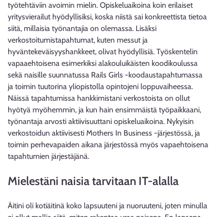
työtehtäviin avoimin mielin. Opiskeluaikoina koin erilaiset
yritysvierailut hyödyllisiksi, koska niistä sai konkreettista tietoa
siitä, millaisia työnantajia on olemassa. Lisäksi
verkostoitumistapahtumat, kuten messut ja
hyväntekeväisyyshankkeet, olivat hyödyllisiä. Työskentelin
vapaaehtoisena esimerkiksi alakouluikäisten koodikoulussa
sekä naisille suunnatussa Rails Girls -koodaustapahtumassa
ja toimin tuutorina yliopistolla opintojeni loppuvaiheessa.
Näissä tapahtumissa hankkimistani verkostoista on ollut
hyötyä myöhemmin, ja kun hain ensimmäistä työpaikkaani,
työnantaja arvosti aktiivisuuttani opiskeluaikoina. Nykyisin
verkostoidun aktiivisesti Mothers In Business -järjestössä, ja
toimin perhevapaiden aikana järjestössä myös vapaehtoisena
tapahtumien järjestäjänä.
Mielestäni naisia tarvitaan IT-alalla
Äitini oli kotiäitinä koko lapsuuteni ja nuoruuteni, joten minulla