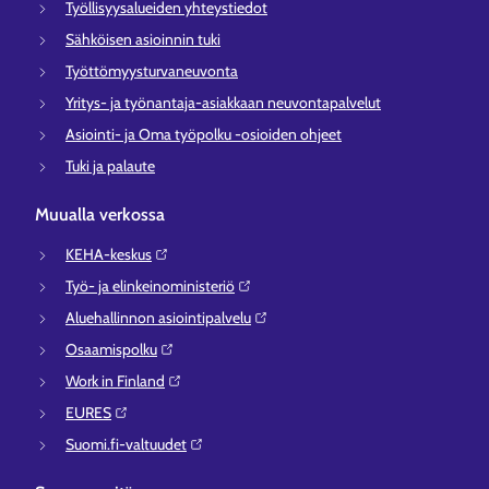
Työllisyysalueiden yhteystiedot
Sähköisen asioinnin tuki
Työttömyysturvaneuvonta
Yritys- ja työnantaja-asiakkaan neuvontapalvelut
Asiointi- ja Oma työpolku -osioiden ohjeet
Tuki ja palaute
Muualla verkossa
KEHA-keskus⁠
Työ- ja elinkeinoministeriö⁠
Aluehallinnon asiointipalvelu⁠
Osaamispolku⁠
Work in Finland⁠
EURES⁠
Suomi.fi-valtuudet⁠