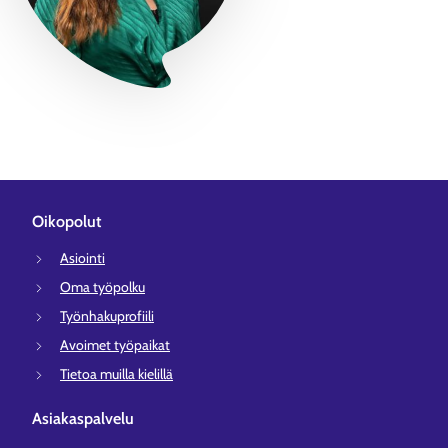
Oikopolut
Asiointi
Oma työpolku
Työnhakuprofiili
Avoimet työpaikat
Tietoa muilla kielillä
Asiakaspalvelu