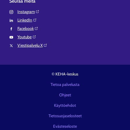
Seuraa meitä
Instagram⁠
LinkedIn⁠
Facebook⁠
Youtube⁠
Viestipalvelu X⁠
© KEHA-keskus
Tietoa palvelusta
Ohjeet
Käyttöehdot
Tietosuojaselosteet
Evästeseloste