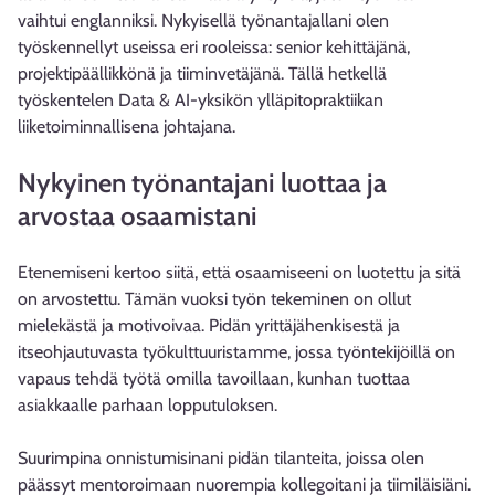
vaihtui englanniksi. Nykyisellä työnantajallani olen
työskennellyt useissa eri rooleissa: senior kehittäjänä,
projektipäällikkönä ja tiiminvetäjänä. Tällä hetkellä
työskentelen Data & AI-yksikön ylläpitopraktiikan
liiketoiminnallisena johtajana.
Nykyinen työnantajani luottaa ja
arvostaa osaamistani
Etenemiseni kertoo siitä, että osaamiseeni on luotettu ja sitä
on arvostettu. Tämän vuoksi työn tekeminen on ollut
mielekästä ja motivoivaa. Pidän yrittäjähenkisestä ja
itseohjautuvasta työkulttuuristamme, jossa työntekijöillä on
vapaus tehdä työtä omilla tavoillaan, kunhan tuottaa
asiakkaalle parhaan lopputuloksen.
Suurimpina onnistumisinani pidän tilanteita, joissa olen
päässyt mentoroimaan nuorempia kollegoitani ja tiimiläisiäni.