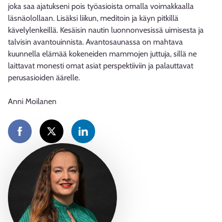
joka saa ajatukseni pois työasioista omalla voimakkaalla
läsnäolollaan. Lisäksi liikun, meditoin ja käyn pitkillä
kävelylenkeillä. Kesäisin nautin luonnonvesissä uimisesta ja
talvisin avantouinnista. Avantosaunassa on mahtava
kuunnella elämää kokeneiden mammojen juttuja, sillä ne
laittavat monesti omat asiat perspektiiviin ja palauttavat
perusasioiden äärelle.
Anni Moilanen