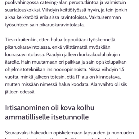
puolivahingossa catering-alan perustutkintoa ja valmistuin
suurtalouskokiksi. Viihdyin keittiötyössä hyvin, ja tein jonkin
aikaa keikkatöitä erilaisissa ravintoloissa. Vakituisemman
työsuhteen sain pikaruokaravintolasta.
Tiesin kuitenkin, etten halua loppuikääni työskennellä
pikaruokaravintolassa, enkä välttämättä myöskään
lounasravintolassa. Päädyin jälleen korkeakouluhakujen
äärelle. Hain muutamaan eri paikkaa ja sain opiskelupaikan
ohjelmistotekniikan insinööriopinnoista. Niissä viihdyin 1,5
vuotta, minkä jälkeen totesin, että IT-ala on kiinnostava,
mutten missään nimessä halua koodata. Alanvaihto oli siis
jälleen edessä.
Irtisanominen oli kova kolhu
ammatilliselle itsetunnolle
Seuraavaksi hakeuduin opiskelemaan lapsuuden ja nuoruuden