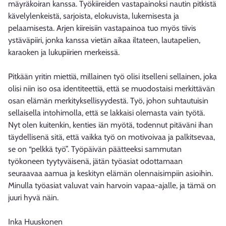
mäyräkoiran kanssa. Työkiireiden vastapainoksi nautin pitkistä
kävelylenkeistä, sarjoista, elokuvista, lukemisesta ja
pelaamisesta. Arjen kiireisiin vastapainoa tuo myös tiivis
ystäväpiiri, jonka kanssa vietän aikaa iltateen, lautapelien,
karaoken ja lukupiirien merkeissä.
Pitkään yritin miettiä, millainen työ olisi itselleni sellainen, joka
olisi niin iso osa identiteettiä, että se muodostaisi merkittävän
osan elämän merkityksellisyydestä. Työ, johon suhtautuisin
sellaisella intohimolla, että se lakkaisi olemasta vain työtä.
Nyt olen kuitenkin, kenties iän myötä, todennut pitäväni ihan
täydellisenä sitä, että vaikka työ on motivoivaa ja palkitsevaa,
se on “pelkkä työ”. Työpäivän päätteeksi sammutan
työkoneen tyytyväisenä, jätän työasiat odottamaan
seuraavaa aamua ja keskityn elämän olennaisimpiin asioihin.
Minulla työasiat valuvat vain harvoin vapaa-ajalle, ja tämä on
juuri hyvä näin.
Inka Huuskonen