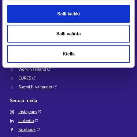
Asiointi- ja Oma työpolku -osioiden ohjeet
Tuki ja palaute
Salli kaikki
Muualla verkossa
KEHA-keskus⁠
Salli valinta
Työ- ja elinkeinoministeriö⁠
Aluehallinnon asiointipalvelu⁠
Kiellä
Osaamispolku⁠
Work in Finland⁠
EURES⁠
Suomi.fi-valtuudet⁠
Seuraa meitä
Instagram⁠
LinkedIn⁠
Facebook⁠