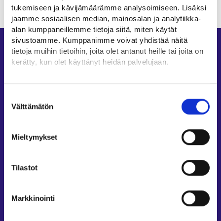
tukemiseen ja kävijämäärämme analysoimiseen. Lisäksi
jaamme sosiaalisen median, mainosalan ja analytiikka-
alan kumppaneillemme tietoja siitä, miten käytät
sivustoamme. Kumppanimme voivat yhdistää näitä
Oikopolut
tietoja muihin tietoihin, joita olet antanut heille tai joita on
kerätty, kun olet käyttänyt heidän palvelujaan.
Asiointi
Oma työpolku
Löydät tietoa evästeiden käyttötarkoituksista
Yksityiskohdat-välilehdeltä.
Työnhakuprofiili
Suostumuksen
Lue tarkemmin
Välttämätön
valinta
Avoimet työpaikat
Evästeet
Tietoa muilla kielillä
Tietosuoja ja henkilötietojen käsittely
Mieltymykset
Asiakaspalvelu
Työllisyysalueiden yhteystiedot
Tilastot
Sähköisen asioinnin tuki
Työttömyysturvaneuvonta
Markkinointi
Yritys- ja työnantaja-asiakkaan neuvontapalvelut