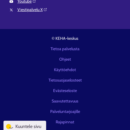
Youtube⁠
Viestipalvelu X⁠
© KEHA-keskus
Tietoa palvelusta
Ohjeet
Käyttöehdot
Tietosuojaselosteet
Evästeseloste
Saavutettavuus
Palveluntarjoajille
Rajapinnat
Kuuntele sivu