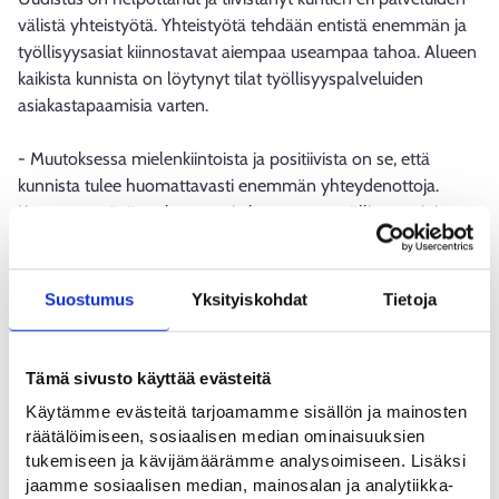
välistä yhteistyötä. Yhteistyötä tehdään entistä enemmän ja
työllisyysasiat kiinnostavat aiempaa useampaa tahoa. Alueen
kaikista kunnista on löytynyt tilat työllisyyspalveluiden
asiakastapaamisia varten.
- Muutoksessa mielenkiintoista ja positiivista on se, että
kunnista tulee huomattavasti enemmän yhteydenottoja.
Kunnat pyytävät puhumaan ja kertomaan työllisyysasioista,
kertoo työllisyysjohtaja Juha Nummela.
Yhteistyö myös alueen muiden toimijoiden, kuten
Suostumus
Yksityiskohdat
Tietoja
oppilaitosten kanssa on tiivistynyt.
- Rakennamme yhteisiä tavoitteita tulevaan, toteaa
Tämä sivusto käyttää evästeitä
palvelupäällikkö Sonja Rinne-Mörsky.
Käytämme evästeitä tarjoamamme sisällön ja mainosten
räätälöimiseen, sosiaalisen median ominaisuuksien
Alkuvaiheessa haasteita on aiheuttanut määrärahojen korkea
tukemiseen ja kävijämäärämme analysoimiseen. Lisäksi
sidonta-aste sekä kahden erilaisen organisaation
jaamme sosiaalisen median, mainosalan ja analytiikka-