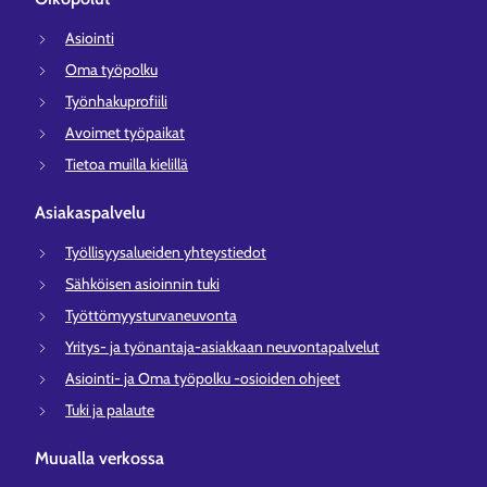
Asiointi
Oma työpolku
Työnhakuprofiili
Avoimet työpaikat
Tietoa muilla kielillä
Asiakaspalvelu
Työllisyysalueiden yhteystiedot
Sähköisen asioinnin tuki
Työttömyysturvaneuvonta
Yritys- ja työnantaja-asiakkaan neuvontapalvelut
Asiointi- ja Oma työpolku -osioiden ohjeet
Tuki ja palaute
Muualla verkossa