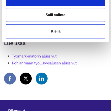
vielä oma paikka, Nummela toteaa.
Tämä haastattelu on osa Mitä kuuluu työllisyysalueelle? -
Salli valinta
juttusarjaa. Haastatteluissa eri työllisyysalueiden asiantuntijat
kertovat, miten työllisyyspalveluiden uudistus on kunnissa
sujunut.
Kiellä
Lue lisää
Työmarkkinatorin aluesivut
Pohjanmaan työllisyysalueen aluesivut
Oikopolut