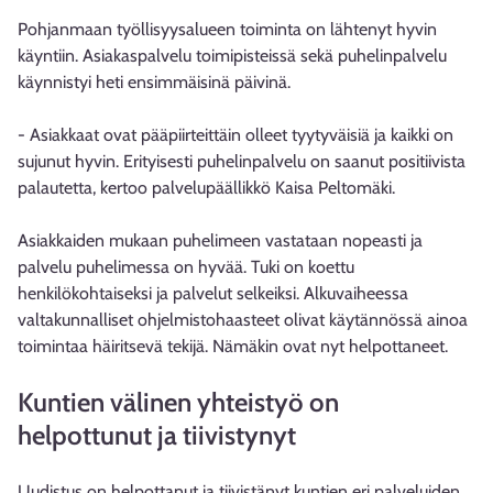
Pohjanmaan työllisyysalueen toiminta on lähtenyt hyvin
käyntiin. Asiakaspalvelu toimipisteissä sekä puhelinpalvelu
käynnistyi heti ensimmäisinä päivinä.
- Asiakkaat ovat pääpiirteittäin olleet tyytyväisiä ja kaikki on
sujunut hyvin. Erityisesti puhelinpalvelu on saanut positiivista
palautetta, kertoo palvelupäällikkö Kaisa Peltomäki.
Asiakkaiden mukaan puhelimeen vastataan nopeasti ja
palvelu puhelimessa on hyvää. Tuki on koettu
henkilökohtaiseksi ja palvelut selkeiksi. Alkuvaiheessa
valtakunnalliset ohjelmistohaasteet olivat käytännössä ainoa
toimintaa häiritsevä tekijä. Nämäkin ovat nyt helpottaneet.
Kuntien välinen yhteistyö on
helpottunut ja tiivistynyt
Uudistus on helpottanut ja tiivistänyt kuntien eri palveluiden