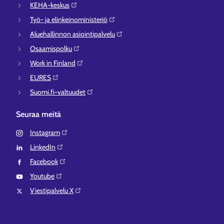
KEHA-keskus⁠
Työ- ja elinkeinoministeriö⁠
Aluehallinnon asiointipalvelu⁠
Osaamispolku⁠
Work in Finland⁠
EURES⁠
Suomi.fi-valtuudet⁠
Seuraa meitä
Instagram⁠
LinkedIn⁠
Facebook⁠
Youtube⁠
Viestipalvelu X⁠