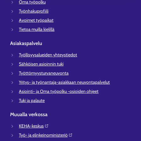
Oma työpolku
Työnhakuprofiili
Avoimet työpaikat
Tietoa muilla kielillä
Asiakaspalvelu
Työllisyysalueiden yhteystiedot
Sähköisen asioinnin tuki
Työttömyysturvaneuvonta
Yritys- ja työnantaja-asiakkaan neuvontapalvelut
Asiointi- ja Oma työpolku -osioiden ohjeet
Tuki ja palaute
Muualla verkossa
KEHA-keskus⁠
Työ- ja elinkeinoministeriö⁠