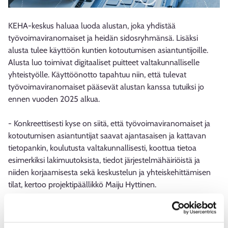
KEHA-keskus haluaa luoda alustan, joka yhdistää
työvoimaviranomaiset ja heidän sidosryhmänsä. Lisäksi
alusta tulee käyttöön kuntien kotoutumisen asiantuntijoille.
Alusta luo toimivat digitaaliset puitteet valtakunnalliselle
yhteistyölle. Käyttöönotto tapahtuu niin, että tulevat
työvoimaviranomaiset pääsevät alustan kanssa tutuiksi jo
ennen vuoden 2025 alkua.
- Konkreettisesti kyse on siitä, että työvoimaviranomaiset ja
kotoutumisen asiantuntijat saavat ajantasaisen ja kattavan
tietopankin, koulutusta valtakunnallisesti, koottua tietoa
esimerkiksi lakimuutoksista, tiedot järjestelmähäiriöistä ja
niiden korjaamisesta sekä keskustelun ja yhteiskehittämisen
tilat, kertoo projektipäällikkö Maiju Hyttinen.
Esimerkiksi asiantuntijalle tärkeään kokonaisuuteen, tietoa ja
ohjeita sisältävään tietopankkiin, asetetut toiveet ovat