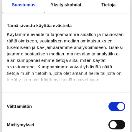
korkealla. Tiedon on oltava ajantasaista ja sen on löydyttävä
Suostumus
Yksityiskohdat
Tietoja
helposti.
Ilmoittaudu mukaan
Tämä sivusto käyttää evästeitä
yhteiskehittämiseen
Käytämme evästeitä tarjoamamme sisällön ja mainosten
räätälöimiseen, sosiaalisen median ominaisuuksien
tukemiseen ja kävijämäärämme analysoimiseen. Lisäksi
KEHA-keskus hakee tietoalustan kehittämisyhteistyöhön
jaamme sosiaalisen median, mainosalan ja analytiikka-
mukaan alustan tulevia käyttäjiä. Käytännössä mukaan voi
alan kumppaneillemme tietoja siitä, miten käytät
ilmoittautua kuka tahansa tulevien työvoimaviranomaisten
sivustoamme. Kumppanimme voivat yhdistää näitä
edustaja tai kotoutumisasioiden kanssa työskentelevä.
tietoja muihin tietoihin, joita olet antanut heille tai joita on
kerätty, kun olet käyttänyt heidän palvelujaan.
Voit ilmoittautua mukaan yhteiskehittämiseen täyttämällä ja
lähettämällä lomakkeen.
Löydät tietoa evästeiden käyttötarkoituksista
Yksityiskohdat-välilehdeltä.
Suostumuksen
Ilmoittaudun yhteiskehittämiseen (forms.office.com)
Lue tarkemmin
Välttämätön
valinta
Evästeet
Tietosuoja ja henkilötietojen käsittely
Kaikki uutiset muun muassa uudesta tietoalustasta löydät
Mieltymykset
TE24-tietopankista (vaatii kirjautumisen)