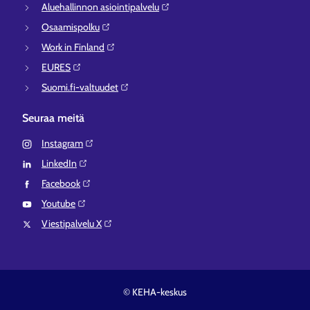
Aluehallinnon asiointipalvelu⁠
Osaamispolku⁠
Work in Finland⁠
EURES⁠
Suomi.fi-valtuudet⁠
Seuraa meitä
Instagram⁠
LinkedIn⁠
Facebook⁠
Youtube⁠
Viestipalvelu X⁠
© KEHA-keskus