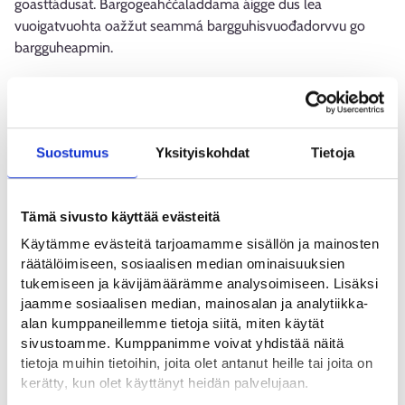
goasttádusat. Bargogeahččaladdama áigge dus lea
vuoigatvuohta oažžut seammá bargguhisvuođadorvvu go
bargguheapmin.
Bargogeahččaladdama sáhttá lágidit fitnodat, priváhtta
ealáhushárjeheaddji, gielda, gieldaovttastupmi, vuođđudus,
stáhta virgedoaimmahat dahje lágádus dahje eará searvvuš.
Suostumus
Yksityiskohdat
Tietoja
Bargofápmoskuvlejupmi
Tämä sivusto käyttää evästeitä
Bargofápmoskuvlejupmi lea bargofápmovirgeoapmahačča
Käytämme evästeitä tarjoamamme sisällön ja mainosten
háhkan skuvlejupmi, mii plánejuvvo ja ollašuhttojuvvo
räätälöimiseen, sosiaalisen median ominaisuuksien
ovttasbarggus oahppolágádusaiguin, mat ordnejit skuvlejumi.
tukemiseen ja kävijämäärämme analysoimiseen. Lisäksi
jaamme sosiaalisen median, mainosalan ja analytiikka-
Bargofápmoskuvlejupmi doarju ámmátlaš máhtu ja barggu
alan kumppaneillemme tietoja siitä, miten käytät
oažžuma.
sivustoamme. Kumppanimme voivat yhdistää näitä
tietoja muihin tietoihin, joita olet antanut heille tai joita on
Jus vihkkedalat álgit fitnodatdoallin dahje áiggut álggahit
kerätty, kun olet käyttänyt heidän palvelujaan.
fitnodatdoaimma, sáhtát oassálastit bargofápmoskuvlejumi