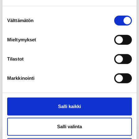
hámis fitnodatdoalliskuvlejupmái.
Löydät tietoa evästeiden käyttötarkoituksista
Yksityiskohdat-välilehdeltä.
Suostumuksen
Lue tarkemmin
Välttämätön
valinta
Nuppástusdorvu
Evästeet
Tietosuoja ja henkilötietojen käsittely
Mieltymykset
Nuppástusdorvu lea bálvalus, mii veahkeha du, jus du
bargoaddi gártá cealkit eret bargiidis buvttadeapmái ja
ekonomiijai laktáseaddji sivaid dihte. Bálvalusa bokte oaččut
Tilastot
johtilit doarjaga bargoohcamii ja ođđasit barggu oažžumii.
Eretcealkindilis bargofápmobálvalusaid
nuppástusdorvoáššedovdi ovttasbargá bargoaddiinat ja
Markkinointi
bargoveaga ovddasteaddjiiguin.
Dasa lassin dus lea vuoigatvuohta barggolašvuođaplánii juo
Salli kaikki
eretcealkináigodagas. Bargguoažžunplánas sohppojuvvojit
barggut ja bálvalusat, mat ovddidit barggu oažžuma.
Salli valinta