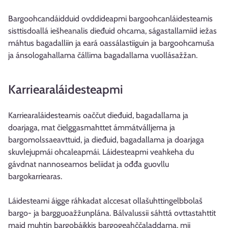
Bargoohcandáidduid ovddideapmi bargoohcanláidesteamis
sisttisdoallá iešheanalis dieđuid ohcama, ságastallamiid iežas
máhtus bagadalliin ja eará oassálastiiguin ja bargoohcamuša
ja ánsologahallama čállima bagadallama vuollásažžan.
Karriearaláidesteapmi
Karriearaláidesteamis oaččut dieđuid, bagadallama ja
doarjaga, mat čielggasmahttet ámmátválljema ja
bargomolssaeavttuid, ja dieđuid, bagadallama ja doarjaga
skuvlejupmái ohcaleapmái. Láidesteapmi veahkeha du
gávdnat nannoseamos beliidat ja ođđa guovllu
bargokarriearas.
Láidesteami áigge ráhkadat alccesat ollašuhttingelbbolaš
bargo- ja bargguoažžunplána. Bálvalussii sáhttá ovttastahttit
maid muhtin bargobáikkis bargogeahččaladdama, mii