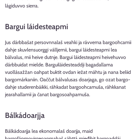
lágiduvvo sierra.
Bargui láidesteapmi
Jus dárbbašat persovnnalaš veahki ja rávvema bargoohcamii
dahje skuvlensuorggi válljemii, bargui láidesteapmi lea
bálvalus, mii heive dutnje. Bargui láidesteapmi heivehuvvo
dárbbuidat mielde. Barguiláidesteaddji bagadallama
vuollásažžan oahpat buktit ovdan iežat máhtu ja nana beliid
bargomárkaniin. Oaččut bálvalusas doarjaga, go ozat bargo-
dahje studerenbáikki, ráhkadat bargoohcamuša, ráhkkanat
jearahallamii ja čanat bargosoahpamuša.
Bálkádoarjja
Bálkádoarjja lea ekonomalaš doarjja, maid
bargofápmovirgeoapmahaš sáhttá mieđihit bargoaddái