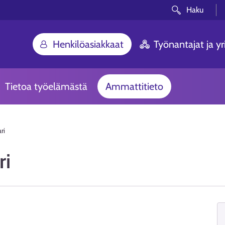
Haku
Henkilöasiakkaat
Työnantajat ja yri
Tietoa työelämästä
Ammattitieto
ri
ri