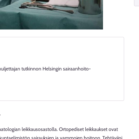
kuljettajan tutkinnon Helsingin sairaanhoito-
i.
atologian leikkausosastolla. Ortopediset leikkaukset ovat
 liikuntaelimistön sairauksien ja vammojen hoitoon. Tehtäviini