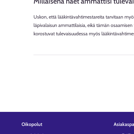
Millaisena näet ammattisi tulev
Uskon, että lääkintävahtimestareita tarvitaan my
läpivalaisun ammattilaisia, eikä tämän osaamisen 
korostuvat tulevaisuudessa myös lääkintävahtimes
Oikopolut
Asiakaspa