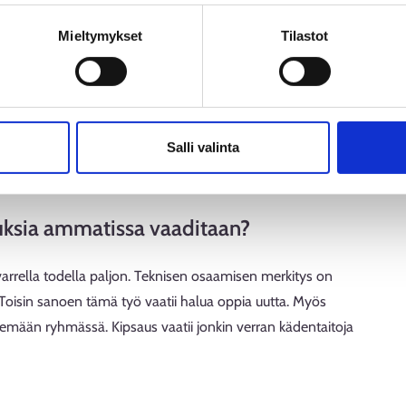
opa kahdeksan tuntia. Salien valmistelun jälkeen on yleensä
n käsittely
an jälleen tekemään läpivalaisuja ja kipsauksia.
Mieltymykset
Tilastot
re kuin muissa vuoroissa.
illaisina työaikoina työskentelet?
Salli valinta
orotyötä. Lisäksi käyn pitämässä kuukausittain aiheeseen
uissa sairaaloissa.
uuksia ammatissa vaaditaan?
arrella todella paljon. Teknisen osaamisen merkitys on
Toisin sanoen tämä työ vaatii halua oppia uutta. Myös
telemään ryhmässä. Kipsaus vaatii jonkin verran kädentaitoja