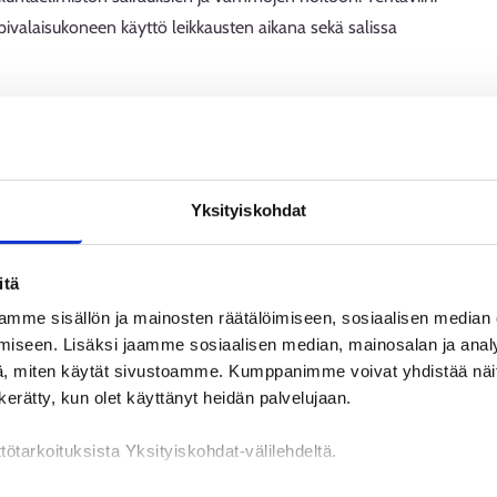
pivalaisukoneen käyttö leikkausten aikana sekä salissa
i ammattiin?
untavirastolla liikuntapaikkojenhoitajana noin vuoden, jonka
 Lauttasaaren terveysasemalle vahtimestarin toimeen.
Yksityiskohdat
ahtimestari-sairaankuljettajaksi.
itä
i työviikkoasi.
mme sisällön ja mainosten räätälöimiseen, sosiaalisen median
iseen. Lisäksi jaamme sosiaalisen median, mainosalan ja analy
nko yövuorossa tapahtunut jotain sellaista, mikä vaikuttaa
, miten käytät sivustoamme. Kumppanimme voivat yhdistää näitä t
emaan leikkaussaleja. Leikkaustasot valmistellaan sen
n kerätty, kun olet käyttänyt heidän palvelujaan.
eikata
tötarkoituksista Yksityiskohdat-välilehdeltä.
n siirtojaan ja leikkausasentojaan. Leikkaukset kestävät