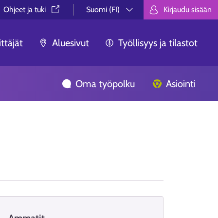
Ohjeet ja tuki⁠
Suomi (FI)
Kirjaudu sisään
Valitse kieli.
Välj språk.
Choose lan
ttäjät
Aluesivut
Työllisyys ja tilastot
Oma työpolku
Asiointi