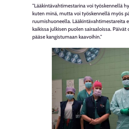
"Lääkintävahtimestarina voi työskennellä hyv
kuten minä, mutta voi työskennellä myös pä
ruumishuoneella. Lääkintävahtimestareita ei 
kaikissa julkisen puolen sairaaloissa. Päivät
pääse kangistumaan kaavoihin."