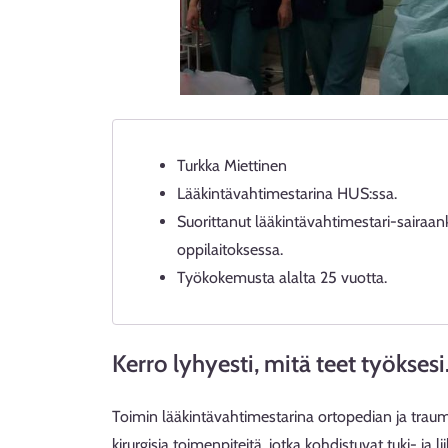
Turkka Miettinen
Lääkintävahtimestarina HUS:ssa.
Suorittanut lääkintävahtimestari-sairaan
oppilaitoksessa.
Työkokemusta alalta 25 vuotta.
Kerro lyhyesti, mitä teet työkses
Toimin lääkintävahtimestarina ortopedian ja traum
kirurgisia toimenpiteitä, jotka kohdistuvat tuki- ja