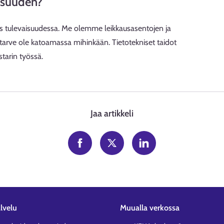
aisuuden?
ös tulevaisuudessa. Me olemme leikkausasentojen ja
tarve ole katoamassa mihinkään. Tietotekniset taidot
tarin työssä.
Jaa artikkeli
lvelu
Muualla verkossa