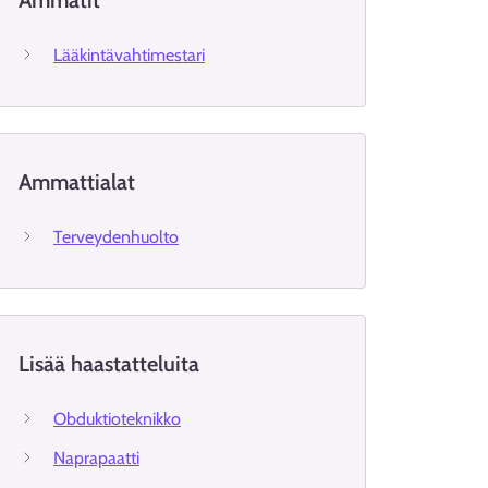
Ammatit
Lääkintävahtimestari
Ammattialat
Terveydenhuolto
Lisää haastatteluita
Obduktioteknikko
Naprapaatti