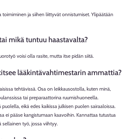
toimiminen ja siihen liittyvät onnistumiset. Ylipäätään
tai mikä tuntuu haastavalta?
orotyö voisi olla rasite, mutta itse pidän siitä.
arkitsee lääkintävahtimestarin ammattia?
aisissa tehtävissä. Osa on leikkausostolla, kuten minä,
lanssissa tai preparaattorina ruumishuoneella.
 puolella, eikä edes kaikissa julkisen puolen sairaaloissa.
ssa ei pääse kangistumaan kaavoihin. Kannattaa tutustua
 sellainen työ, jossa viihtyy.