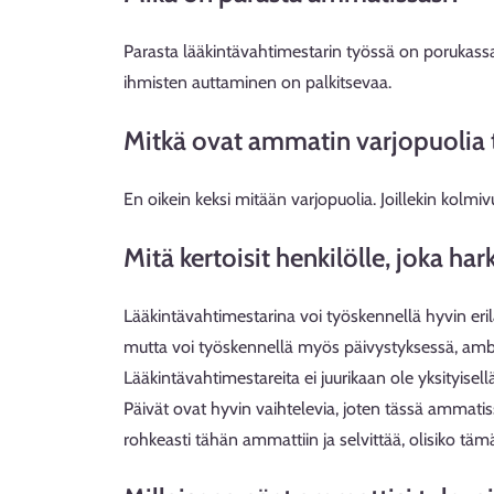
Parasta lääkintävahtimestarin työssä on porukassa 
ihmisten auttaminen on palkitsevaa.
Mitkä ovat ammatin varjopuolia 
En oikein keksi mitään varjopuolia. Joillekin kolmivu
Mitä kertoisit henkilölle, joka h
Lääkintävahtimestarina voi työskennellä hyvin eril
mutta voi työskennellä myös päivystyksessä, ambu
Lääkintävahtimestareita ei juurikaan ole yksityisellä
Päivät ovat hyvin vaihtelevia, joten tässä ammati
rohkeasti tähän ammattiin ja selvittää, olisiko tämä