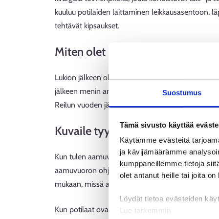
kuuluu potilaiden laittaminen leikkausasentoon, lä
tehtävät kipsaukset.
Miten olet päätynyt valitsemaas
Lukion jälkeen olin töissä Helsingin kaupungin liik
jälkeen menin armeijaan. Armeijan jälkeen pääsin
Suostumus
Reilun vuoden jälkeen hain opiskelemaan lääkintäv
Tämä sivusto käyttää eväste
Kuvaile tyypillistä työpäivääsi ta
Käytämme evästeitä tarjoama
ja kävijämäärämme analysoim
Kun tulen aamuvuoroon, tarkistan ensimmäisenä, o
kumppaneillemme tietoja siitä
aamuvuoron ohjelmaan. Sen jälkeen alan valmistel
olet antanut heille tai joita o
mukaan, missä asennossa potilasta on tarkoitus l
Löydät tietoa evästeiden käyt
Kun potilaat ovat saapuneet, alan valmistella heidä
Lue tarkemmin