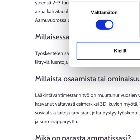
Evästeet
yleensä 2–3 tuntia, mutta joskus aikaa voi kulua j
Suostumuksen
Tietosuoja ja henkilötietoje
aikaa kahvitauolle, kunnes potilaat vaihtuvat ja al
Välttämätön
valinta
Aamuvuorossa on yleensä aina vähän enemmän kii
Millaisessa työympäristössä tai m
Kiellä
Työskentelen sairaalaympäristössä ja teen kolmivu
liittyviä luentoja ja koulutuksia oppilaitoksissa ja m
Millaista osaamista tai ominais
Lääkintävahtimestarin työ on muuttunut vuosien v
kasvanut valtavasti esimerkiksi 3D-kuvien myötä. 
sosiaalisia taitoja tarvitaan, jotta pystyy työsken
ja sorminäppäryyttä.
Mikä on parasta ammatissasi?