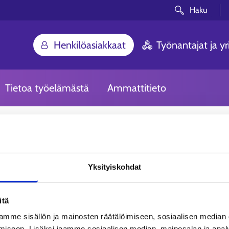
Haku
Henkilöasiakkaat
Työnantajat ja yri
Tietoa työelämästä
Ammattitieto
Yksityiskohdat
itä
mme sisällön ja mainosten räätälöimiseen, sosiaalisen median
iseen. Lisäksi jaamme sosiaalisen median, mainosalan ja analy