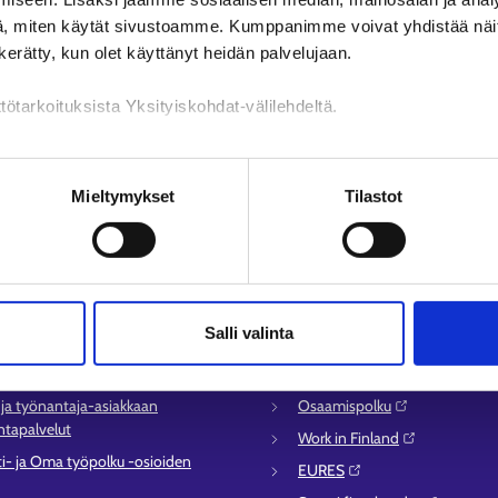
, miten käytät sivustoamme. Kumppanimme voivat yhdistää näitä t
n kerätty, kun olet käyttänyt heidän palvelujaan.
tötarkoituksista Yksityiskohdat-välilehdeltä.
n käsittely
Mieltymykset
Tilastot
lvelu
Muualla verkossa
syysalueiden yhteystiedot
KEHA-keskus⁠
Salli valinta
sen asioinnin tuki
Työ- ja elinkeinoministeriö⁠
ömyysturvaneuvonta
Aluehallinnon asiointipalvelu⁠
- ja työnantaja-asiakkaan
Osaamispolku⁠
tapalvelut
Work in Finland⁠
ti- ja Oma työpolku -osioiden
EURES⁠