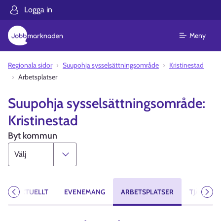
Logga in
Meny
Regionala sidor
Suupohja sysselsättningsområde
Kristinestad
Arbetsplatser
Suupohja sysselsättningsområde:
Kristinestad
Byt kommun
A
AKTUELLT
EVENEMANG
ARBETSPLATSER
TJÄNSTER
Föregående
Näst