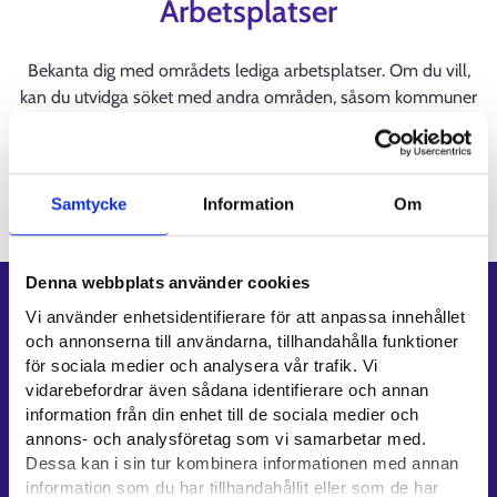
Arbetsplatser
Bekanta dig med områdets lediga arbetsplatser. Om du vill,
kan du utvidga söket med andra områden, såsom kommuner
eller landskap närtill.
Samtycke
Information
Om
Denna webbplats använder cookies
Genvägar
Vi använder enhetsidentifierare för att anpassa innehållet
och annonserna till användarna, tillhandahålla funktioner
E-tjänster
för sociala medier och analysera vår trafik. Vi
Min karriärstig
vidarebefordrar även sådana identifierare och annan
Jobbsökningsprofil
information från din enhet till de sociala medier och
annons- och analysföretag som vi samarbetar med.
Lediga arbetsplatser
Dessa kan i sin tur kombinera informationen med annan
Information och aktuellt på andra språk
information som du har tillhandahållit eller som de har