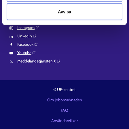
Suomi.fi-fullmakter⁠
Avvisa
Följ oss
Instagram⁠
LinkedIn⁠
Facebook⁠
Youtube⁠
Meddelandetjänsten X⁠
© UF-centret
Om Jobbmarknaden
FAQ
Användarvillkor